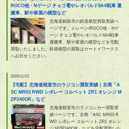
ROCO他・Nゲージ チョコ電やレオパルドIIA4戦車 運
搬車、駅や家屋の模型など
北海道釧路市の鉄道模型買取実績ペ
ージです。トレーン/ROCO他・Nゲ
ージ チョコ電やレオパルドIIA4戦車
運搬車、駅や家屋の模型などを宅配
買取いたしました。鉄道模型の買取はカートイワークス
へお任せください。
2020/11/13
【宅配】北海道根室市のラジコン買取実績｜京商「A
SC MR03 RWD シボレー コルベット ZR1 オレンジ M
ZP240OR」など
北海道根室市のラジコンカー買取実
績ページです。京商「ASC MR03 R
WD シボレー コルベット ZR1 オレン
ジ MZP240OR」などを宅配買取いた