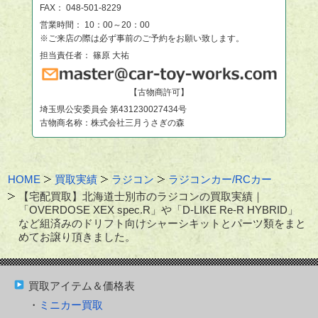
FAX： 048-501-8229
営業時間： 10：00～20：00
※ご来店の際は必ず事前のご予約をお願い致します。
担当責任者： 篠原 大祐
【古物商許可】
埼玉県公安委員会 第431230027434号
古物商名称：株式会社三月うさぎの森
HOME
買取実績
ラジコン
ラジコンカー/RCカー
【宅配買取】北海道士別市のラジコンの買取実績｜
「OVERDOSE XEX spec.R」や「D-LIKE Re-R HYBRID」
など組済みのドリフト向けシャーシキットとパーツ類をまと
めてお譲り頂きました。
買取アイテム＆価格表
ミニカー買取