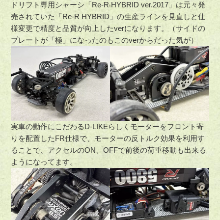
ドリフト専用シャーシ「Re-R HYBRID ver.2017」は元々発
売されていた「Re-R HYBRID」の生産ラインを見直しと仕
様変更で精度と品質が向上したverになります。（サイドの
プレートが「極」になったのもこのverからだった気が）
実車の動作にこだわるD-LIKEらしくモーターをフロント寄
りを配置したFR仕様で、モーターの反トルク効果を利用す
ることで、アクセルのON、OFFで前後の荷重移動も出来る
ようになってます。