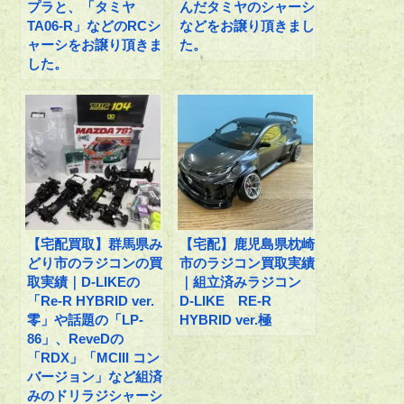
プラと、「タミヤ
んだタミヤのシャーシ
TA06-R」などのRCシ
などをお譲り頂きまし
ャーシをお譲り頂きま
た。
した。
【宅配買取】群馬県み
【宅配】鹿児島県枕崎
どり市のラジコンの買
市のラジコン買取実績
取実績｜D-LIKEの
｜組立済みラジコン
「Re-R HYBRID ver.
D-LIKE RE-R
零」や話題の「LP-
HYBRID ver.極
86」、ReveDの
「RDX」「MCIII コン
バージョン」など組済
みのドリラジシャーシ