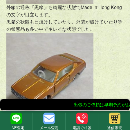
外箱の通称『黒箱』も綺麗な状態で
Made in Hong Kong
の文字が目立ちます。
黒箱の状態も日焼けしていたり、外装が破けていたり等
の状態品も多い中でキレイな状態でした。
車体も状態がとても良く、香港製のトミカではここまで
LINE査定
メール査定
電話で相談
通信販売