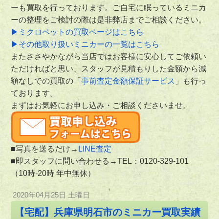
ーも買取を行っております。ご自宅に眠っているミニカ
ーの整理をご検討の際は是非弊店までご相談ください。
▶ミクロペットの買取ページはこちら
▶その他取り扱いミニカーの一覧はこちら
またささやかながら当店ではお客様に安心してご依頼い
ただければと思い、スタッフが見積もりした金額から減
額なしでの買取の「
事前査定金額保証サービス
」も行っ
ております。
まずはお気軽にお申し込み・ご相談くださいませ。
■写真を送るだけ→
LINE査定
■即スタッフに問い合わせる→TEL：
0120-329-101
（10時-20時 年中無休）
2020年04月25日 土曜日
【宅配】兵庫県明石市のミニカー買取実績