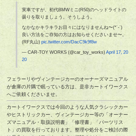
実車ですが、初代BMWミニ(R50)のヘッドライトの
曇りを取りましょう。そうしよう。
なかなかキラキラお目々にはなりませんね〜(*´-`)
良い方法をご存知の方はお知らせくださいませ〜。
(RF丸山)
pic.twitter.com/DacC9k9f8w
— CAR-TOY WORKS (@car_toy_works)
April 17, 20
20
フェラーリやヴィンテージカーのオーナーズマニュアル
が倉庫の片隅で眠っている方は、是非カートイワークス
へご依頼くださいませ。
カートイワークスでは今回のような人気クラシックカー
やヒストリックカー、ヴィンテージカー等の「オーナー
ズマニュアル・取扱説明書」「修理書」「パーツリス
ト」の買取を行っております。整理や処分をご検討の際