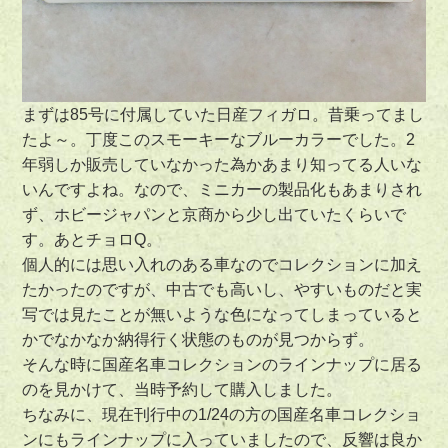
まずは85号に付属していた日産フィガロ。昔乗ってまし
たよ～。丁度このスモーキーなブルーカラーでした。2
年弱しか販売していなかった為かあまり知ってる人いな
いんですよね。なので、ミニカーの製品化もあまりされ
ず、ホビージャパンと京商から少し出ていたくらいで
す。あとチョロQ。
個人的には思い入れのある車なのでコレクションに加え
たかったのですが、中古でも高いし、やすいものだと実
写では見たことが無いような色になってしまっていると
かでなかなか納得行く状態のものが見つからず。
そんな時に国産名車コレクションのラインナップに居る
のを見かけて、当時予約して購入しました。
ちなみに、現在刊行中の1/24の方の国産名車コレクショ
ンにもラインナップに入っていましたので、反響は良か