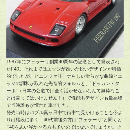
1987年にフェラーリ創業40周年の記念として発表され
たF40。それまではエッジが効いた鋭いデザインが特徴
的でしたが、ピニンファリーナらしい滑らかな曲線とエ
ッジの調和が取れた先進的フォルムと、"ドッカン・タ
ーボ"（日本の公道では全く活かせないなんて無粋なこ
とは言ってはいけません！）で性能もデザインも最高峰
で当時誰もが憧れた車でした。
発売当時はバブル真っ只中で街中で見かけることも今よ
りは格段に多く、40代前後の方は"フェラーリ"と聞くと
F40を思い浮かべる方も多いのではないでしょうか。そ