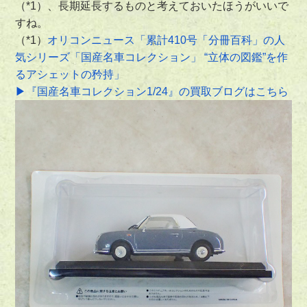
（*1）、長期延長するものと考えておいたほうがいいで
すね。
（*1）
オリコンニュース「累計410号「分冊百科」の人
気シリーズ「国産名車コレクション」 “立体の図鑑”を作
るアシェットの矜持」
▶『国産名車コレクション1/24』の買取ブログはこちら