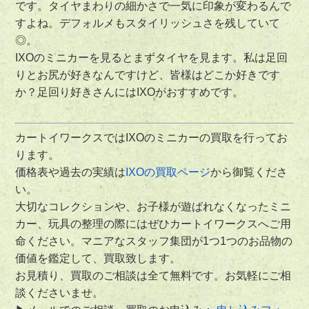
です。タイヤまわりの細かさで一気に印象が変わるんで
すよね。デフォルメもスタイリッシュさを残していて
◎。
IXOのミニカーを見るとまずタイヤを見ます。私は足回
りとお尻が好きなんですけど、皆様はどこか好きです
か？足回り好きさんにはIXOがおすすめです。
カートイワークスではIXOのミニカーの買取を行ってお
ります。
価格表や過去の実績は
IXOの買取ページ
から御覧くださ
い。
大切なコレクションや、お子様が遊ばれなくなったミニ
カー、玩具の整理の際にはぜひカートイワークスへご用
命ください。マニアなスタッフ集団が1つ1つのお品物の
価値を鑑定して、買取致します。
お見積り、買取のご相談は全て無料です。お気軽にご相
談くださいませ。