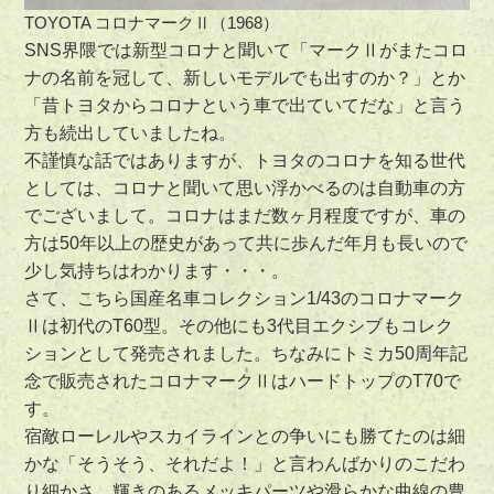
TOYOTA コロナマークⅡ（1968）
SNS界隈では新型コロナと聞いて「マークⅡがまたコロ
ナの名前を冠して、新しいモデルでも出すのか？」とか
「昔トヨタからコロナという車で出ていてだな」と言う
方も続出していましたね。
不謹慎な話ではありますが、トヨタのコロナを知る世代
としては、コロナと聞いて思い浮かべるのは自動車の方
でございまして。コロナはまだ数ヶ月程度ですが、車の
方は50年以上の歴史があって共に歩んだ年月も長いので
少し気持ちはわかります・・・。
さて、こちら国産名車コレクション1/43のコロナマーク
Ⅱは初代のT60型。その他にも3代目エクシブもコレク
ションとして発売されました。ちなみにトミカ50周年記
念で販売されたコロナマークⅡはハードトップのT70で
す。
宿敵ローレルやスカイラインとの争いにも勝てたのは細
かな「そうそう、それだよ！」と言わんばかりのこだわ
り細かさ。輝きのあるメッキパーツや滑らかな曲線の豊