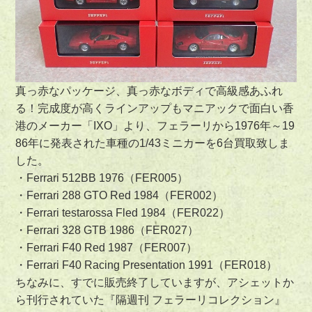
真っ赤なパッケージ、真っ赤なボディで高級感あふれ
る！完成度が高くラインアップもマニアックで面白い香
港のメーカー「IXO」より、フェラーリから1976年～19
86年に発表された車種の1/43ミニカーを6台買取致しま
した。
・Ferrari 512BB 1976（FER005）
・Ferrari 288 GTO Red 1984（FER002）
・Ferrari testarossa Fled 1984（FER022）
・Ferrari 328 GTB 1986（FER027）
・Ferrari F40 Red 1987（FER007）
・Ferrari F40 Racing Presentation 1991（FER018）
ちなみに、すでに販売終了していますが、アシェットか
ら刊行されていた『隔週刊 フェラーリコレクション』