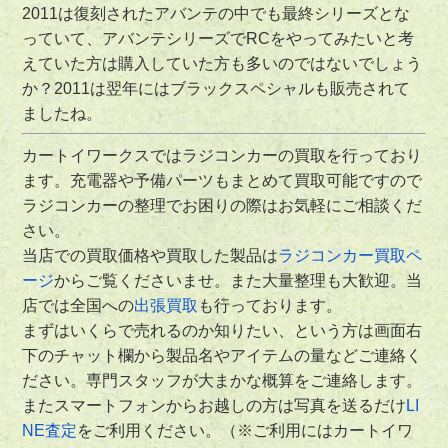
2011は復刻されたアバンテの中でも最終シリーズとな
っていて、アバンテシリーズでRCをやってみたいと考
えていた方は購入していた方も多いのではないでしょう
か？2011は翌年にはブラックスペシャルも販売されて
ましたね。
カートイワークスではラジコンカーの買取を行っており
ます。充電器や予備パーツもまとめて買取可能ですので
ラジコンカーの整理でお困りの際はお気軽にご相談くだ
さい。
当店での買取価格や買取した製品は
ラジコンカー買取ペ
ージ
からご覧くださいませ。また大量整理も大歓迎。当
店では全国への
出張買取
も行っております。
まずはいくらで売れるのか知りたい、という方は画面右
下のチャット欄から製品名やアイテムの量などご連絡く
ださい。専門スタッフが大まかな概算をご連絡します。
またスマートフォンからお越しの方は写真を送るだけ
LI
NE査定
をご利用ください。（※ご利用にはカートイワ