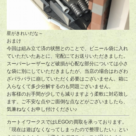
星がきれいだな～
おまけ
今回は組み立て済の状態とのことで、ビニール袋に入れ
ていただいたあとに、宅配にてお送りいただきました。
スーパーレーザーなど破損が心配な部分については小さ
な袋に別にしていただきましたが、当店の場合はわざわ
ざバラバラに崩していただく必要はございません。箱に
入らなくて多少分解するのも問題ございません。
お客様のお手間が少しでも減りますよう柔軟に対応致し
ます。ご不安な点やご面倒な点などがございましたら、
気兼ねなくお申し付けください♪
カートイワークスではLEGOの買取を承っております。
「現在は遊ばなくなってしまったので整理したい」とい