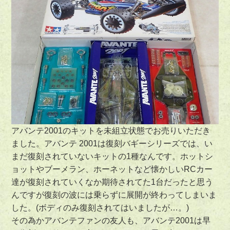
アバンテ2001のキットを未組立状態でお売りいただき
ました。アバンテ 2001は復刻バギーシリーズでは、い
まだ復刻されていないキットの1種なんです。ホットシ
ョットやブーメラン、ホーネットなど懐かしいRCカー
達が復刻されていくなか期待されてた1台だったと思う
んですが復刻の波には乗らずに展開が終わってしまいま
した。(ボディのみ復刻されてはいましたが…。)
その為かアバンテファンの友人も、アバンテ2001は早