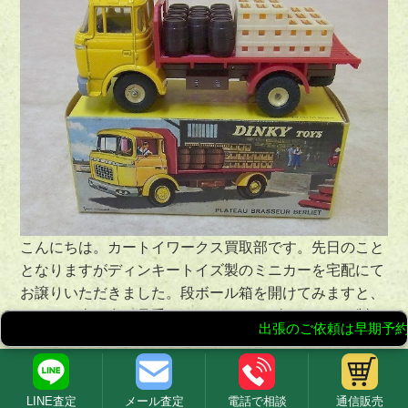
こんにちは。カートイワークス買取部です。先日のこと
となりますがディンキートイズ製のミニカーを宅配にて
お譲りいただきました。段ボール箱を開けてみますと、
はたらく車が多く見受けられ、どれもダイキャスト製。
コレクター心がくすぐられるディンキーのミニカー達で
した。
記事のサムネイルに使用したべルリエ製のビール運搬車
LINE査定
メール査定
電話で相談
通信販売
は樽をそのまま積んでおりますので、実車だと荷物が落