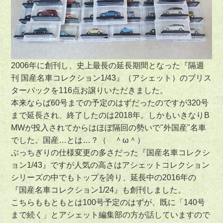
2006年に創刊し、史上最長の延長期間となった『
隔週
刊 国産名車コレクション1/43
』（アシェット）のブリス
ターパックを116点お譲りいただきました。
本来ならば60号までの予定のはずだったのですが320号
まで延長され、終了したのは2018年。しかもいきなりB
MWが投入されてからはほぼ隔回の勢いで"外国産"名車
でした。国産…とは…？（ ＾ω＾）
ぶっちぎりの仕様変更の多さだった『国産名車コレクシ
ョン1/43』ですが人気の高さはアシェットコレクション
シリーズの中でもトップを誇り、延長中の2016年の
『国産名車コレクション1/24』も創刊しました。
こちらももともとは100号予定のはずが、既に「140号
まで続く」とアシェット編集部の方が話していますので