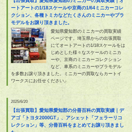
【出張買取】愛知県愛知郡のミニカーの買取実績｜オ
ートアートの1/18スケールや京商の1/64ミニカーコレ
クション、各種トミカなどたくさんのミニカーやプラ
モデルをお譲り頂きました。
愛知県愛知郡のミニカーの買取実績
ページです。埼玉県からの出張買取
にてオートアートの1/18スケールをは
じめとした様々なスケールのミニカ
ーや、京商のミニカーコレクション
など、車系のミニカーやプラモデル
を多数お譲り頂きました。ミニカーの買取ならカートイ
ワークスにお任せください。
2025/6/20
【出張買取】愛知県愛知郡の分冊百科の買取実績｜デ
アゴ「トヨタ2000GT」、アシェット「フェラーリコ
レクション」等、分冊百科をまとめてお譲り頂きまし