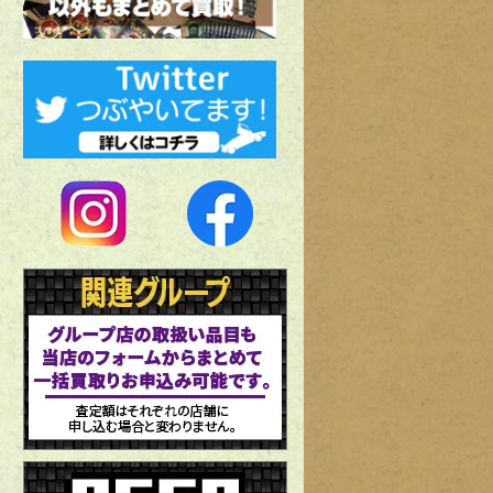
大量のホットウィールコレクションをお譲りいただきました。
パ 様
202