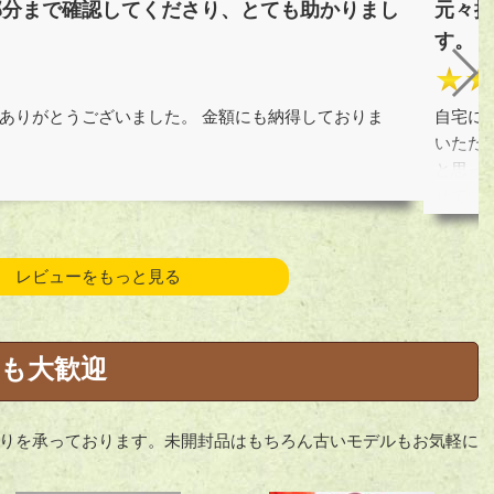
部分まで確認してくださり、とても助かりまし
元々捨
す。
★★
ありがとうございました。 金額にも納得しておりま
自宅に
。
いただ
と思っ
せてい
引用元:
レビューをもっと見る
も大歓迎
りを承っております。未開封品はもちろん古いモデルもお気軽に