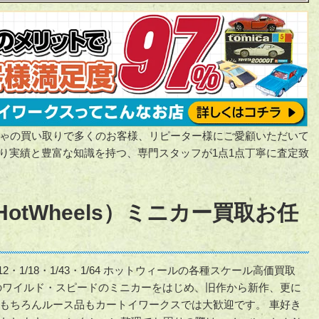
ゃの買い取りで多くのお客様、リピーター様にご愛顧いただいて
い取り実績と豊富な知識を持つ、専門スタッフが1点1点丁寧に査定致
otWheels）ミニカー買取お任
・1/18・1/43・1/64 ホットウィールの各種スケール高価買取
のワイルド・スピードのミニカーをはじめ、旧作から新作、更に
もちろんルース品もカートイワークスでは大歓迎です。 車好き