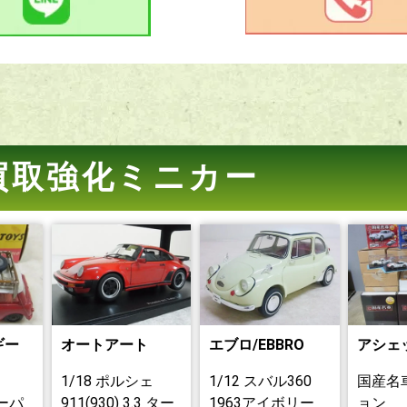
買取強化ミニカー
ギー
オートアート
エブロ/EBBRO
アシェ
1/18 ポルシェ
1/12 スバル360
国産名
クーパ
911(930) 3.3 ター
1963アイボリー
ョン