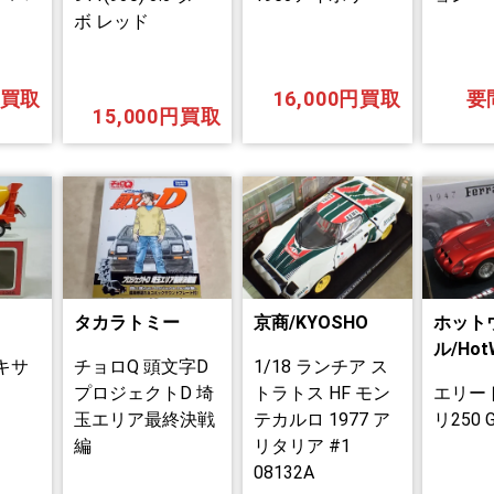
ボ レッド
円買取
16,000円買取
要
15,000円買取
タカラトミー
京商/KYOSHO
ホット
ル/Hot
ミキサ
チョロQ 頭文字D
1/18 ランチア ス
プロジェクトD 埼
トラトス HF モン
エリー
玉エリア最終決戦
テカルロ 1977 ア
リ250 
編
リタリア #1
08132A