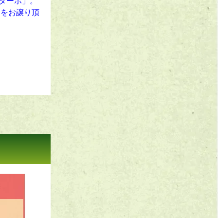
Sターボ」。
ーをお譲り頂