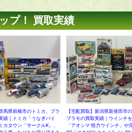
ップ！ 買取実績
群馬県前橋市のトミカ、プラ
【宅配買取】新潟県新発田市
実績｜トミカ「うなぎパイ
プラモの買取実績｜ウインチ
ミカタウン「サークルK」、
「アオシマ 怪力ウインチ」や