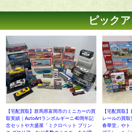
ピックア
【宅配買取】群馬県富岡市のミニカーの買
【宅配買取】
取実績｜AutoArtランボルギーニ40周年記
レールの買取
念セットや大盛屋「ミクロペット プリン
春華堂」やト