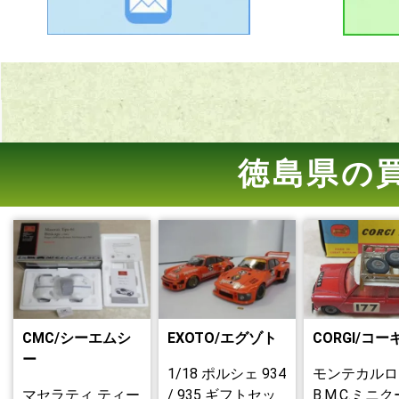
徳島県の
CMC/シーエムシ
EXOTO/エグゾト
CORGI/コー
ー
1/18 ポルシェ 934
モンテカルロ
マセラティ ティー
/ 935 ギフトセッ
B.M.C.ミニ