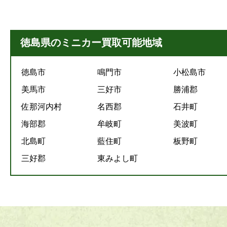
徳島県のミニカー買取可能地域
徳島市
鳴門市
小松島市
美馬市
三好市
勝浦郡
佐那河内村
名西郡
石井町
海部郡
牟岐町
美波町
北島町
藍住町
板野町
三好郡
東みよし町