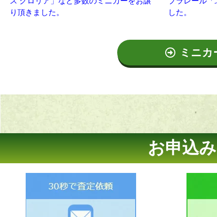
ス グロリア」など多数のミニカーをお譲
プラレール「
り頂きました。
した。
ミニカ
お申込み