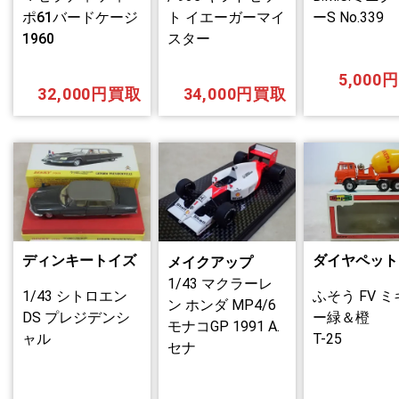
ポ61バードケージ
ト イエーガーマイ
ーS No.339
1960
スター
5,000
32,000円買取
34,000円買取
ディンキートイズ
ダイヤペット
メイクアップ
1/43 マクラーレ
1/43 シトロエン
ふそう FV 
ン ホンダ MP4/6
DS プレジデンシ
ー緑＆橙
モナコGP 1991 A.
ャル
T-25
セナ