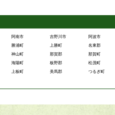
阿南市
吉野川市
阿波市
勝浦町
上勝町
名東郡
神山町
那賀郡
那賀町
海陽町
板野郡
松茂町
上板町
美馬郡
つるぎ町