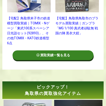
【宅配】鳥取県米子市の鉄道
【宅配】鳥取県鳥取市のプラ
模型買取実績｜TOMIX・Nゲ
モデル買取実績｜ガンプラ
ージ「東武100系スペーシア
「MG 1/100 真武者頑駄無 戦
日光詣セット(92893)」、そ
国の陣 黒衣大鎧」
の他TOMIX・KATO鉄道模型
6点
買取実績一覧を見る
ピックアップ！
鳥取県の買取強化アイテム