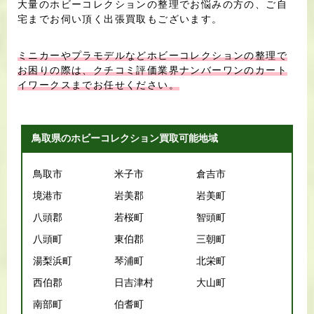
大量のホビーコレクションの整理でお悩みの方の、ご自
宅までお伺い頂く出張買取もございます。
ミニカーやプラモデルなどホビーコレクションの整理で
お困りの際は、クチコミ評価業界ナンバーワンのカート
イワークスまでお任せください。
鳥取県のホビーコレクション買取可能地域
鳥取市
米子市
倉吉市
境港市
岩美郡
岩美町
八頭郡
若桜町
智頭町
八頭町
東伯郡
三朝町
湯梨浜町
琴浦町
北栄町
西伯郡
日吉津村
大山町
南部町
伯耆町