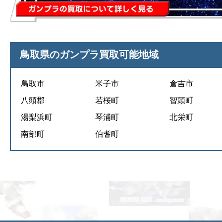
鳥取県のガンプラ買取可能地域
鳥取市
米子市
倉吉市
八頭郡
若桜町
智頭町
湯梨浜町
琴浦町
北栄町
南部町
伯耆町