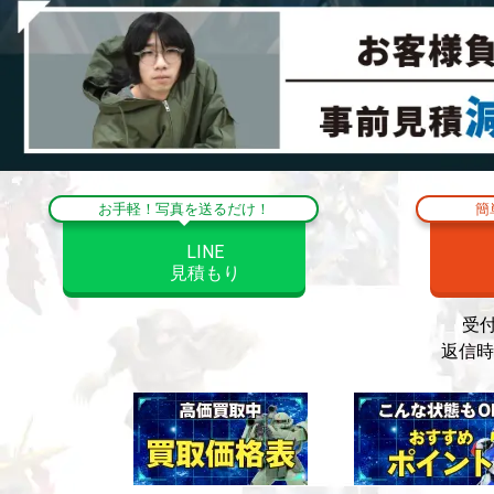
お手軽！写真を送るだけ！
簡
LINE
見積もり
受
返信時