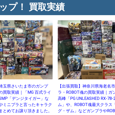
ップ！ 買取実績
埼玉県さいたま市のガンプ
【出張買取】神奈川県海老名
の買取実績｜「MG 百式ライ
ラ・ROBOT魂の買取実績｜ガ
SMP「デンジタイガー」な
高峰「PG UNLEASHED RX-78
やミニプラと言ったキャラク
ム」や、ROBOT魂最大クラス「M
まとめてお譲り頂きました。
グ・ザム」などガンプラやROB