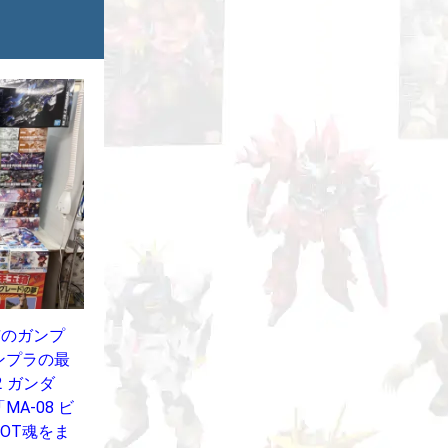
市のガンプ
ンプラの最
-2 ガンダ
A-08 ビ
OT魂をま