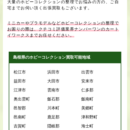
大量のホビーコレクションの整理でお悩みの方の、ご自
宅までお伺い頂く出張買取もございます。
ミニカーやプラモデルなどホビーコレクションの整理で
お困りの際は、クチコミ評価業界ナンバーワンのカート
イワークスまでお任せください。
島根県のホビーコレクション買取可能地域
松江市
浜田市
出雲市
益田市
大田市
安来市
江津市
雲南市
仁多郡
奥出雲町
飯石郡
飯南町
邑智郡
川本町
美郷町
邑南町
鹿足郡
津和野町
吉賀町
隠岐郡
海士町