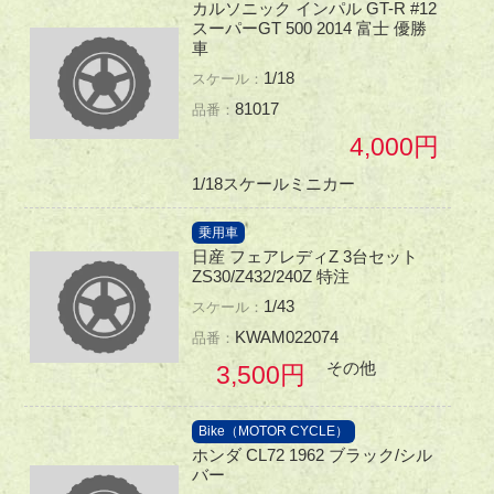
カルソニック インパル GT-R #12
スーパーGT 500 2014 富士 優勝
車
1/18
81017
4,000
1/18スケールミニカー
乗用車
日産 フェアレディZ 3台セット
ZS30/Z432/240Z 特注
1/43
KWAM022074
その他
3,500
Bike（MOTOR CYCLE）
ホンダ CL72 1962 ブラック/シル
バー