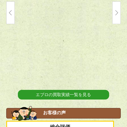
2026.07.23
2026.07.10
【宅配買取】栃木県さくら市のミニカーの買
【店頭買
取実績｜高度成長期のマイカーブームを象徴
実績｜「Auto
する1台「エブロ/EBBRO 1/12 スバル 360
やエブロの
1963 アイボリー」をお譲り頂きました。
イライン
た。
エブロの買取実績一覧を見る
お客様の声