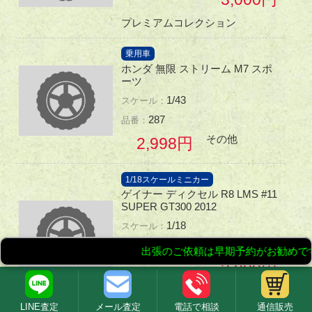
プレミアムコレクション
乗用車
ホンダ 無限 ストリーム M7 スポ
ーツ
1/43
287
その他
2,998
1/18スケールミニカー
ゲイナー ディクセル R8 LMS #11
SUPER GT300 2012
1/18
81004
2,800
1/18スケールミニカー
LINE査定
メール査定
電話で相談
通信販売