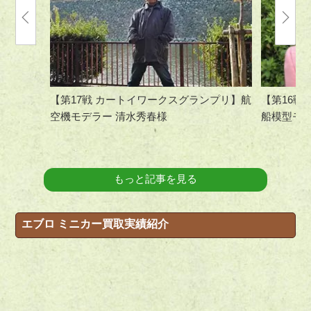
【第17戦 カートイワークスグランプリ】航
【第16戦
空機モデラー 清水秀春様
船模型モ
もっと記事を見る
エブロ ミニカー買取実績紹介