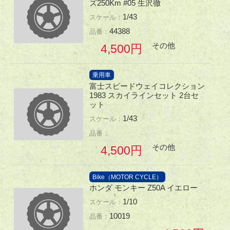
ズ250Km #05 生沢徹
1/43
44388
その他
4,500
乗用車
富士スピードウェイコレクション
1983 スカイラインセット 2台セ
ット
1/43
その他
4,500
Bike（MOTOR CYCLE）
ホンダ モンキー Z50A イエロー
1/10
10019