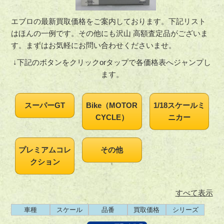
エブロの最新買取価格をご案内しております。下記リスト
はほんの一例です。その他にも沢山 高額査定品がございま
す。まずはお気軽にお問い合わせくださいませ。
↓下記のボタンをクリックorタップで各価格表へジャンプし
ます。
スーパーGT
Bike（MOTOR
1/18スケールミ
CYCLE）
ニカー
プレミアムコレ
その他
クション
すべて表示
車種
スケール
品番
買取価格
シリーズ