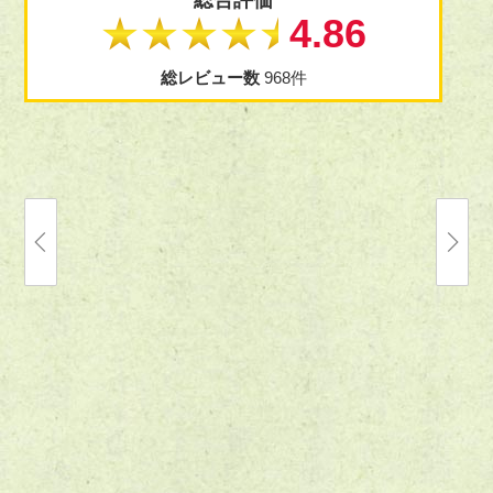
総合評価
★★★★★
4.86
総レビュー数
968件
丁寧にご査定いただき、誠にありがとう
自宅に山
ございました。 金額にも納得しておりま
ガンプラ
す。 またお願いしたいです。
っていた
無くなっ
引用元:
ヒカカク
てようと
成品プラ
り、利用