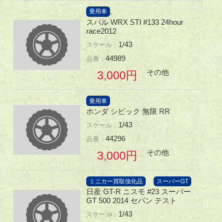
乗用車
スバル WRX STI #133 24hour
race2012
1/43
44989
その他
3,000
乗用車
ホンダ シビック 無限 RR
1/43
44296
その他
3,000
ミニカー買取強化品
スーパーGT
日産 GT-R ニスモ #23 スーパー
GT 500 2014 セパン テスト
1/43