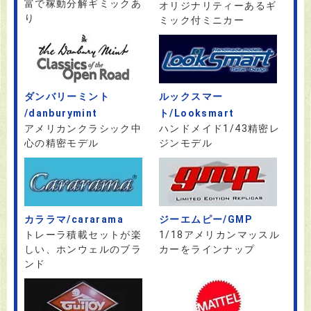
富で稼動分解ギミックあ
オリジナリティーあるギ
り
ミック付ミニカー
ダンバリーミント
ルックスマー
/danburymint
ト/Looksmart
アメリカンクラシック中
ハンドメイド1/43精密レ
心の精密モデル
ジンモデル
カララマ/cararama
ジーエムピー/GMP
トレーラ積載セットが楽
1/18アメリカンマッスル
しい、ホンウェルのブラ
カーをラインナップ
ンド