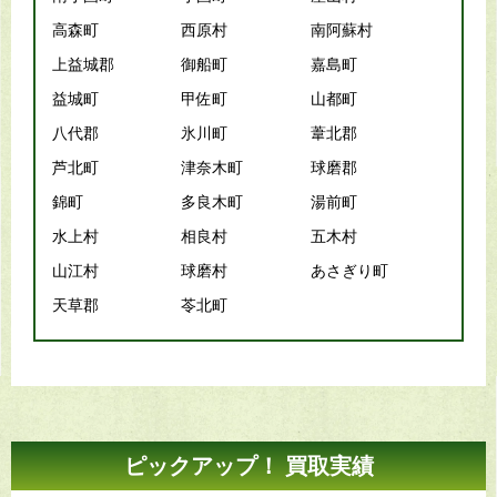
高森町
西原村
南阿蘇村
上益城郡
御船町
嘉島町
益城町
甲佐町
山都町
八代郡
氷川町
葦北郡
芦北町
津奈木町
球磨郡
錦町
多良木町
湯前町
水上村
相良村
五木村
山江村
球磨村
あさぎり町
天草郡
苓北町
ピックアップ！ 買取実績