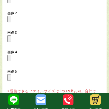
画像2
画像3
画像4
画像5
※送信できるファイルサイズは1つ4MB以内。合計で
20MBまでです。
LINE査定
MAIL査定
電話相談
通信販売
※画像の他、ワード、エクセル、パワーポイント、PDF