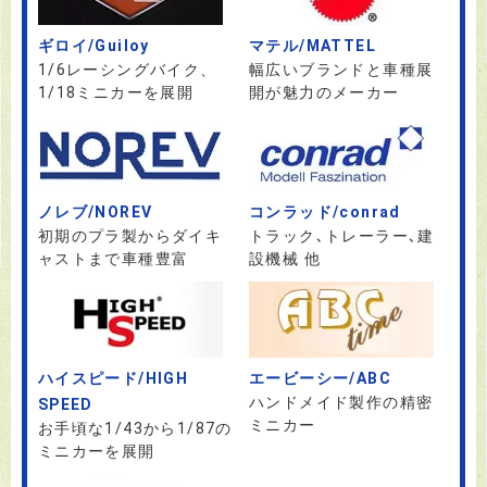
ギロイ/Guiloy
マテル/MATTEL
1/6レーシングバイク、
幅広いブランドと車種展
1/18ミニカーを展開
開が魅力のメーカー
ノレブ/NOREV
コンラッド/conrad
初期のプラ製からダイキ
トラック､トレーラー､建
ャストまで車種豊富
設機械 他
ハイスピード/HIGH
エービーシー/ABC
ハンドメイド製作の精密
SPEED
ミニカー
お手頃な1/43から1/87の
ミニカーを展開