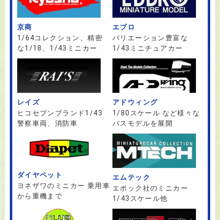
京商
エブロ
1/64コレクション、精密
バリエーション豊富な
な1/18、1/43ミニカー
1/43ミニチュアカー
レイズ
アドウィング
ヒコセブンブランド1/43
1/80スケール など様々な
警察車両、消防車
バスモデルを展開
ダイヤペット
エムテック
ヨネザワのミニカー 乗用車
エポック社のミニカー
から重機まで
1/43スケール他