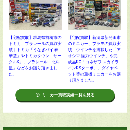
【宅配買取】群馬県前橋市の
【宅配買取】新潟県新発田市
トミカ、プラレールの買取実
のミニカー、プラモの買取実
績｜トミカ「うなぎパイ 春
績｜ウインチを搭載した「ア
華堂」やトミカタウン「サー
オシマ 怪力ウインチ」や完
クルK」、プラレール「北斗
成品RC「ヨネザワ スカイラ
星」などをお譲り頂きまし
インRSターボ」。ダイヤペ
た。
ット等の重機ミニカーをお譲
り頂きました。
ミニカー買取実績一覧を見る