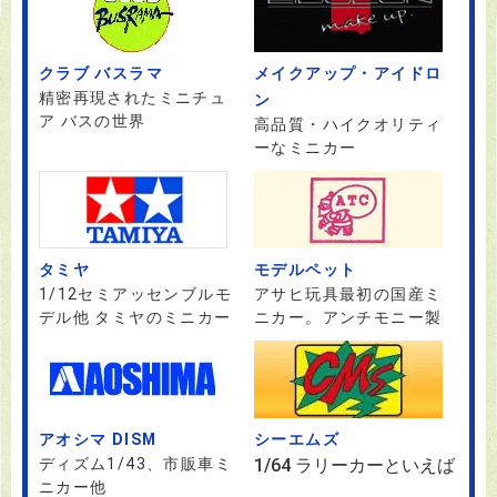
クラブ バスラマ
メイクアップ・アイドロ
精密再現されたミニチュ
ン
ア バスの世界
高品質・ハイクオリティ
ーなミニカー
タミヤ
モデルペット
1/12セミアッセンブルモ
アサヒ玩具最初の国産ミ
デル他 タミヤのミニカー
ニカー。アンチモニー製
アオシマ DISM
シーエムズ
ディズム1/43、市販車ミ
1/64 ラリーカーといえば
ニカー他