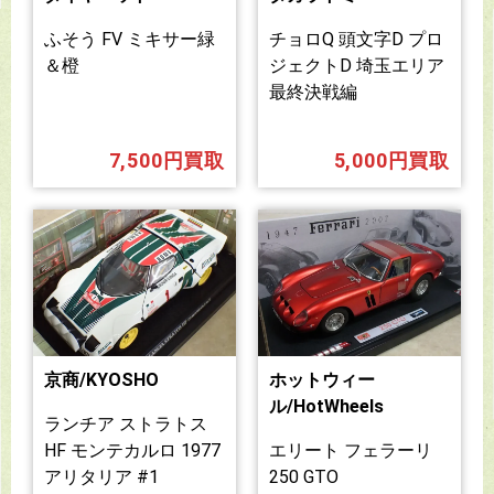
ふそう FV ミキサー緑
チョロQ 頭文字D プロ
＆橙
ジェクトD 埼玉エリア
最終決戦編
7,500円買取
5,000円買取
京商/KYOSHO
ホットウィー
ル/HotWheels
ランチア ストラトス
HF モンテカルロ 1977
エリート フェラーリ
アリタリア #1
250 GTO