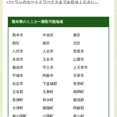
バーワンのカートイワークスまでお任せください。
熊本県のミニカー買取可能地域
熊本市
中央区
東区
西区
南区
北区
八代市
人吉市
荒尾市
水俣市
玉名市
山鹿市
菊池市
宇土市
上天草市
宇城市
阿蘇市
天草市
合志市
下益城郡
美里町
玉名郡
玉東町
南関町
長洲町
和水町
菊池郡
大津町
菊陽町
阿蘇郡
南小国町
小国町
産山村