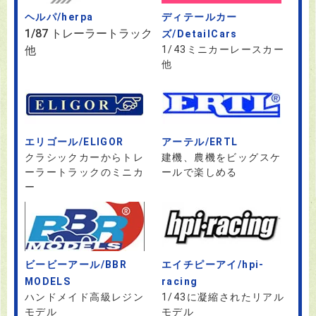
ヘルパ/herpa
ディテールカー
1/87 トレーラートラック
ズ/DetailCars
他
1/43ミニカーレースカー
他
エリゴール/ELIGOR
アーテル/ERTL
クラシックカーからトレ
建機、農機をビッグスケ
ーラートラックのミニカ
ールで楽しめる
ー
ビービーアール/BBR
エイチピーアイ/hpi-
MODELS
racing
ハンドメイド高級レジン
1/43に凝縮されたリアル
モデル
モデル