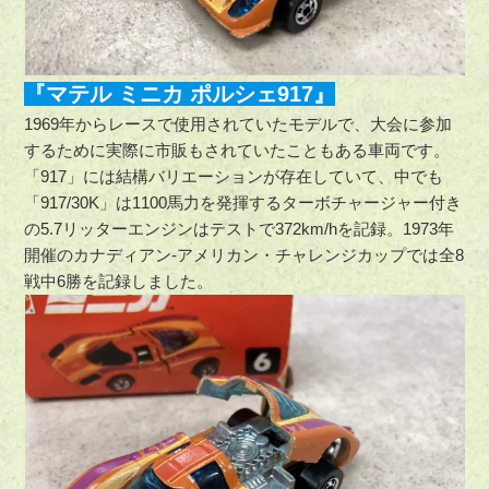
『マテル ミニカ ポルシェ917』
1969年からレースで使用されていたモデルで、大会に参加
するために実際に市販もされていたこともある車両です。
「917」には結構バリエーションが存在していて、中でも
「917/30K」は1100馬力を発揮するターボチャージャー付き
の5.7リッターエンジンはテストで372km/hを記録。1973年
開催のカナディアン-アメリカン・チャレンジカップでは全8
戦中6勝を記録しました。