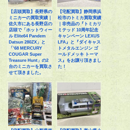
【店頭買取】長野県の
【宅配買取】静岡県浜
ミニカーの買取実績｜
松市のトミカ買取実績
佐久市にある長野店の
｜非売品の『トミカリ
店頭で「ホットウィー
ミテッド 10周年記念
ル Elite64 Pandem
キャンペーン LEXUS
Datsun 280ZX」と
LFA』と『ダイキャス
「'68 MERCURY
トメタルエンジン ゴ
COUGAR Super
ールドメッキ トーマ
Treasure Hunt」の2
ス』をお譲り頂きまし
台のミニカーを買取さ
た！
せて頂きました。