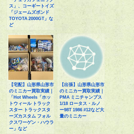
ス」、コーギートイズ
「ジェームズボンド
TOYOTA 2000GT」な
ど
【宅配】山形県山形市
【出張】山形県山形市
のミニカー買取実績｜
のミニカー買取実績｜
「Hot Wheels「ホッ
PMA ミニチャンプス
トウィール トラック
1/18 ロータス・ルノ
スター トラックスタ
ー98T 1986 #12など大
ーズカスタム フォル
量のミニカー
クスワーゲン・ハウラ
ー」など