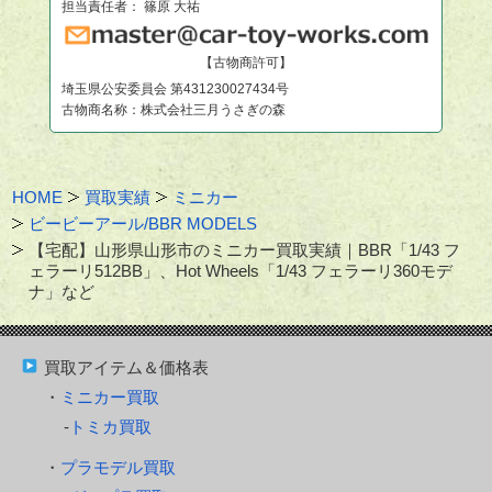
担当責任者： 篠原 大祐
【古物商許可】
埼玉県公安委員会 第431230027434号
古物商名称：株式会社三月うさぎの森
HOME
買取実績
ミニカー
ビービーアール/BBR MODELS
【宅配】山形県山形市のミニカー買取実績｜BBR「1/43 フ
ェラーリ512BB」、Hot Wheels「1/43 フェラーリ360モデ
ナ」など
買取アイテム＆価格表
ミニカー買取
トミカ買取
プラモデル買取