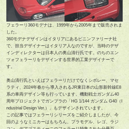
フェラーリ360モデナは、1999年から2005年まで販売されま
した。
360モデナデザインはイタリアにあるピニンファリーナ社
で、担当デザイナーはイタリア人なのですが、当時のデザ
インディレクターは日本人の奥山清行氏です。のちのエン
ツォフェラーリをデザインする世界的工業デザイナーで
す。
奥山清行氏といえばフェラーリだけでなくシボレー、マセ
ラティ、2024年春から導入されるJR東日本の山形新幹線E8
系の車両デザイン等も行っています。機動戦士ガンダム40
周年プロジェクトでガンプラの「HG 1/144 ガンダム G40（I
ndustrial Design Ver.）」もデザインされています。
この記事ではフェラーリシリーズをご紹介しましたが、今
回のようなミニカーはもちろん、プラモデル、レゴ、ラジ
コン、デアゴスティーニのフェラーリ特集された分冊百