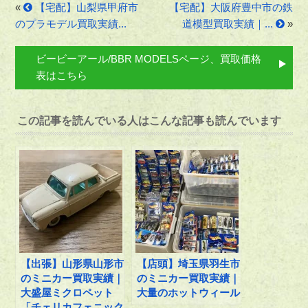
«
【宅配】山梨県甲府市
【宅配】大阪府豊中市の鉄
のプラモデル買取実績...
道模型買取実績｜...
»
ビービーアール/BBR MODELSページ、買取価格
表はこちら
この記事を読んでいる人はこんな記事も読んでいます
【出張】山形県山形市
【店頭】埼玉県羽生市
のミニカー買取実績｜
のミニカー買取実績｜
大盛屋ミクロペット
大量のホットウィール
「チェリカフェニック