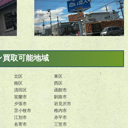
ン買取可能地域
北区
東区
南区
西区
清田区
函館市
室蘭市
釧路市
夕張市
岩見沢市
苫小牧市
稚内市
江別市
赤平市
名寄市
三笠市