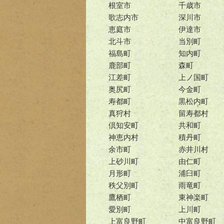
根室市
千歳市
歌志内市
深川市
恵庭市
伊達市
北斗市
当別町
福島町
知内町
鹿部町
森町
江差町
上ノ国町
奥尻町
今金町
寿都町
黒松内町
真狩村
留寿都村
倶知安町
共和町
神恵内村
積丹町
余市町
赤井川村
上砂川町
由仁町
月形町
浦臼町
秩父別町
雨竜町
鷹栖町
東神楽町
愛別町
上川町
上富良野町
中富良野町