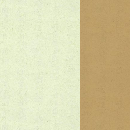
3
北海道根室市のラジコン買取実績｜京商「ASC MR03 RWD シボレ
 オレンジ MZP240OR」など