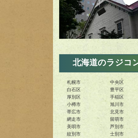
北海道のラジコ
札幌市
中央区
白石区
豊平区
厚別区
手稲区
小樽市
旭川市
帯広市
北見市
網走市
留萌市
美唄市
芦別市
紋別市
士別市