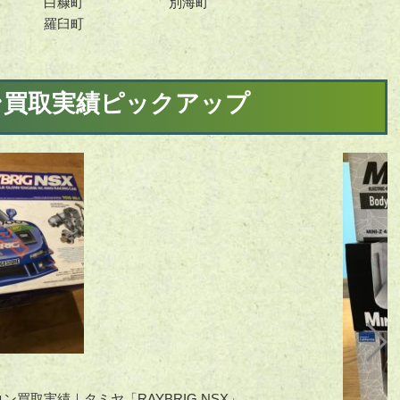
白糠町
別海町
羅臼町
ン買取実績ピックアップ
買取実績｜タミヤ「RAYBRIG NSX」