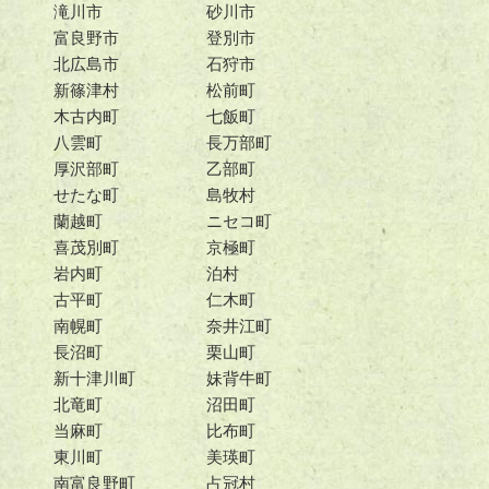
滝川市
砂川市
富良野市
登別市
北広島市
石狩市
新篠津村
松前町
木古内町
七飯町
八雲町
長万部町
厚沢部町
乙部町
せたな町
島牧村
蘭越町
ニセコ町
喜茂別町
京極町
岩内町
泊村
古平町
仁木町
南幌町
奈井江町
長沼町
栗山町
新十津川町
妹背牛町
北竜町
沼田町
当麻町
比布町
東川町
美瑛町
南富良野町
占冠村