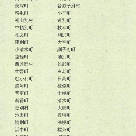
美深町
音威子府村
増毛町
小平町
初山別村
遠別町
中頓別町
枝幸町
礼文町
利尻町
津別町
大空町
小清水町
訓子府町
遠軽町
湧別町
西興部村
雄武町
壮瞥町
白老町
むかわ町
日高町
浦河町
様似町
音更町
士幌町
新得町
清水町
更別村
大樹町
池田町
豊頃町
陸別町
浦幌町
浜中町
標茶町