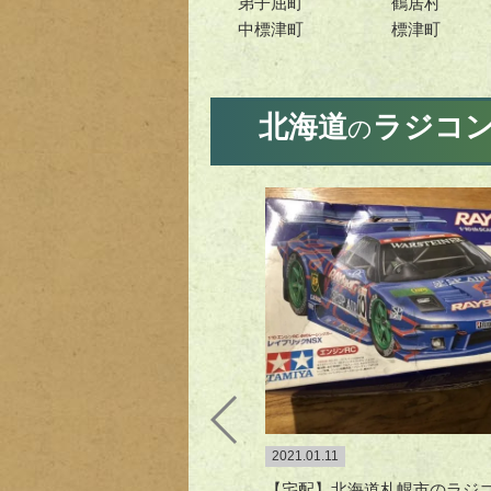
弟子屈町
鶴居村
中標津町
標津町
北海道
ラジコ
の
2021.01.11
【宅配】北海道札幌市のラジコン