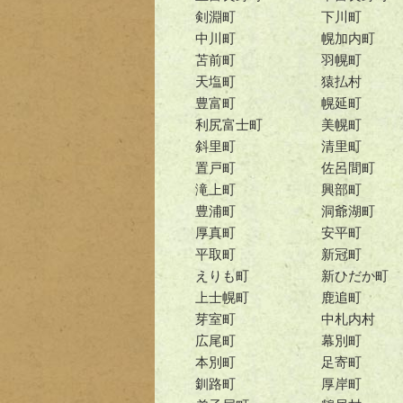
剣淵町
下川町
中川町
幌加内町
苫前町
羽幌町
天塩町
猿払村
豊富町
幌延町
利尻富士町
美幌町
斜里町
清里町
置戸町
佐呂間町
滝上町
興部町
豊浦町
洞爺湖町
厚真町
安平町
平取町
新冠町
えりも町
新ひだか町
上士幌町
鹿追町
芽室町
中札内村
広尾町
幕別町
本別町
足寄町
釧路町
厚岸町