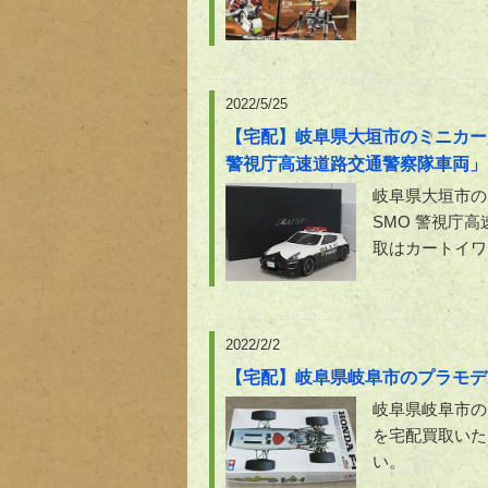
2022/5/25
【宅配】岐阜県大垣市のミニカー買取実
警視庁高速道路交通警察隊車両」
岐阜県大垣市のR
SMO 警視庁
取はカートイワ
2022/2/2
【宅配】岐阜県岐阜市のプラモデル買
岐阜県岐阜市の自
を宅配買取いた
い。