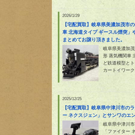
2026/1/29
【宅配買取】岐阜県美濃加茂市の鉄
車 北海道タイプ ギースル煙突
まとめてお譲り頂きました。
岐阜県美濃加茂
形 蒸気機関車
ど鉄道模型とト
カートイワーク
2025/12/25
【宅配買取】岐阜県中津川市のラ
ー ネクスジェン」とサンワのエン
岐阜県中津川市
「ファイター 