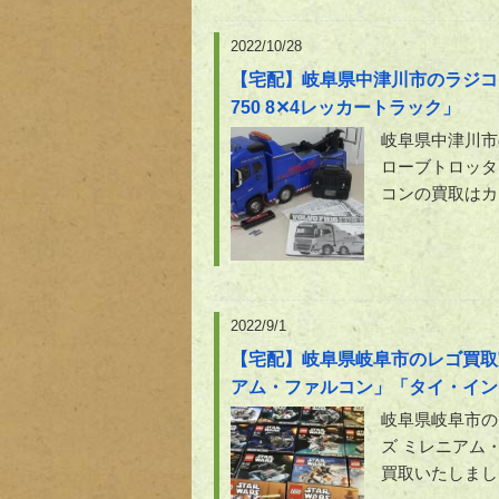
2022/10/28
【宅配】岐阜県中津川市のラジコン買
750 8✕4レッカートラック」
岐阜県中津川市の
ローブトロッタ
コンの買取はカ
2022/9/1
【宅配】岐阜県岐阜市のレゴ買取
アム・ファルコン」「タイ・イン
岐阜県岐阜市の
ズ ミレニアム
買取いたしまし