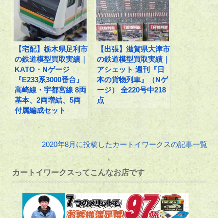
【宅配】栃木県足利市
【出張】滋賀県大津市
の鉄道模型買取実績｜
の鉄道模型買取実績｜
KATO・Nゲージ
アシェット 週刊『日
『E233系3000番台』
本の貨物列車』（Nゲ
高崎線・宇都宮線 8両
ージ） 全220号中218
基本、2両増結、5両
点
付属編成セット
2020年8月に投稿したカートイワークスの記事一覧
カートイワークスってこんなお店です