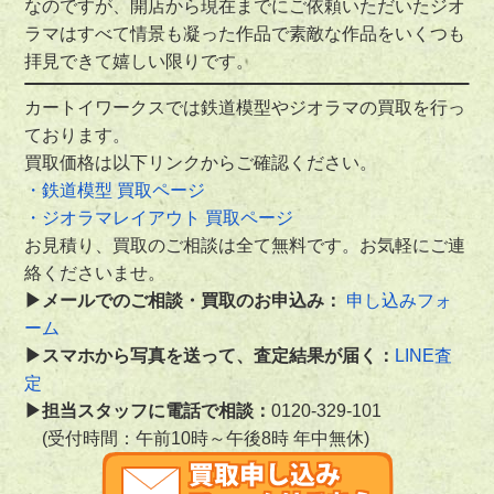
なのですが、開店から現在までにご依頼いただいたジオ
ラマはすべて情景も凝った作品で素敵な作品をいくつも
拝見できて嬉しい限りです。
カートイワークスでは鉄道模型やジオラマの買取を行っ
ております。
買取価格は以下リンクからご確認ください。
・鉄道模型 買取ページ
・ジオラマレイアウト 買取ページ
お見積り、買取のご相談は全て無料です。お気軽にご連
絡くださいませ。
▶メールでのご相談・買取のお申込み：
申し込みフォ
ーム
▶スマホから写真を送って、査定結果が届く：
LINE査
定
▶担当スタッフに電話で相談：
0120-329-101
(受付時間：午前10時～午後8時 年中無休)