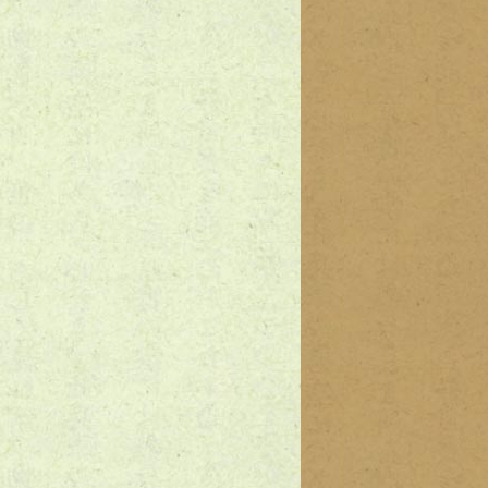
7
京都町田市のラジコン買取実績｜Roban「B222 スネークアイズ 8
ヘリコプター/ARF」