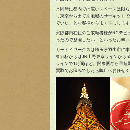
と同時に都内では広いスペースは限ら
し東京から出て別地域のサーキットで
でいた、とお客様からよく耳にします
実際都内在住のご依頼者様がRCデビ
ったので整理したい、といったお辛い
カートイワークスは埼玉県羽生市に本
東京駅からはJR上野東京ラインから5
ラインで1時間ほど。関東圏なら最短
買取でお悩みでしたら弊店へお任せく