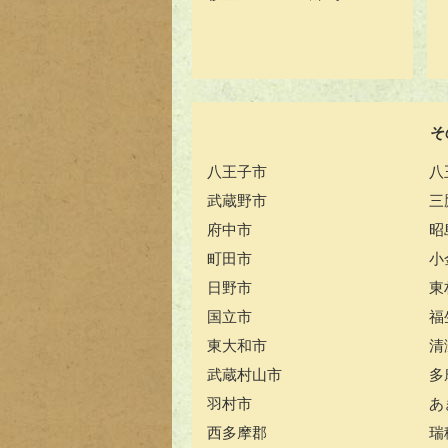
そ
八王子市
八
武蔵野市
三
府中市
昭
町田市
小
日野市
東
国立市
福
東大和市
清
武蔵村山市
多
羽村市
あ
西多摩郡
瑞