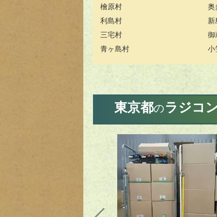
檜原村
奥
利島村
新
三宅村
御
青ヶ島村
小
東京都
ラジコ
の