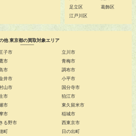
足立区
葛飾区
江戸川区
の他 東京都の買取対象エリア
王子市
立川市
鷹市
青梅市
島市
調布市
金井市
小平市
村山市
国分寺市
生市
狛江市
瀬市
東久留米市
摩市
稲城市
きる野市
西東京市
穂町
日の出町