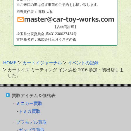
※ご来店の際は必ず事前のご予約をお願い致します。
担当責任者： 篠原 大祐
【古物商許可】
埼玉県公安委員会 第431230027434号
古物商名称：株式会社三月うさぎの森
HOME
カートイジャーナル
イベントの記録
カートイズ ミーティング イン 浜松 2016 参加・初出店しま
した。
買取アイテム＆価格表
ミニカー買取
トミカ買取
プラモデル買取
ガンプラ買取