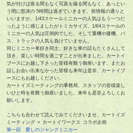
気が付けば座る間もなく写真を撮る間もなく、あっとい
う間に怒涛の 5時間は過ぎていきます。前情報の通りと
いいますか、1/43スケールミニカーの人気はもう一つだ
ったように感じましたがトミカサイズ、1/64スケールの
ミニカーの人気は圧倒的でした。そして重機や建機、バ
ス、トラックの人気も負けていません。
同じミニカー車好き同士、好きな車の話もたくさんして
頂き、楽しい時間を過ごすことが出来ました。カートイ
ブースにお越し下さった皆様有難う御座います。またお
話しお会い出来なかった皆様も来年は是非、カートイブ
ースにもお越しください。
カートイズミーティングの事務局、スタッフの皆様楽し
いひと時を有難う御座いました。来年も是非よろしくお
願いします。
こちらも合わせて読んでみてくださいませ。カートイズ
ミーティング × カートイワークス コラボ企画
第一回 愛しのジャンクミニカー