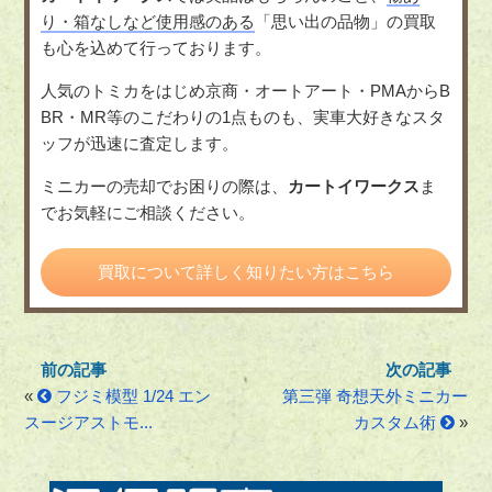
り・箱なしなど使用感のある
「思い出の品物」の買取
も心を込めて行っております。
人気のトミカをはじめ京商・オートアート・PMAからB
BR・MR等のこだわりの1点ものも、実車大好きなスタ
ッフが迅速に査定します。
ミニカーの売却でお困りの際は、
カートイワークス
ま
でお気軽にご相談ください。
買取について詳しく知りたい方はこちら
«
フジミ模型 1/24 エン
第三弾 奇想天外ミニカー
スージアストモ...
カスタム術
»