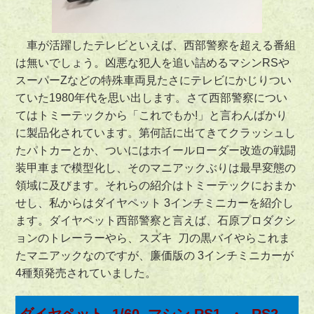
車が活躍したテレビといえば、西部警察を超える番組
は無いでしょう。凶悪な犯人を追い詰めるマシンRSや
スーパーZなどの特殊車両見たさにテレビにかじりつい
ていた1980年代を思い出します。さて西部警察につい
てはトミーテックから「これでもか!」と言わんばかり
に製品化されています。第何話に出てきてクラッシュし
たパトカーとか、ついにはホイールローダー改造の戦闘
装甲車まで模型化し、そのマニアックぶりは最早変態の
領域に及びます。それらの紹介はトミーテックにおまか
せし、私からはダイヤペット 3インチミニカーを紹介し
ます。ダイヤペット西部警察と言えば、石原プロダクシ
ョンのトレーラーやら、スズキ 刀の黒バイやらこれま
たマニアックなのですが、廉価版の 3インチミニカーが
4種類発売されていました。
ダイヤペット 1/60 マシン RS1 ・ RS2