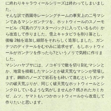
に終わりキャラウィールシリーズは終わってしまいまし
た。
そんな訳で西園寺レーシングチームの事実上の二号マシ
ンであるマシンガンテツを、ホットウィールのスノーモ
ービル（写真のブリスターパックに入っているもの）か
ら改造して作りました。雪上キャタピラを削り落とし、
後輪 2軸を追加し細部をそれらしく造形しました。ガン
テツのディテールをむやみに追求せず、もしホットウィ
ールがガンテツを作ったら?というノリで気軽に作りま
した。
マシンハヤブサには、ノコギリで敵を切り刻むマシンと
か、地雷を積載したマシンとか破天荒なマシンが登場し
ます。鋼鉄のノーズで岩石をも砕いて進むというガンテ
ツの破天荒ぶりが、同じく破天荒なホットウィールとシ
ンクロしているような気がしませんか? 残されたカミカ
ゼ、ムツ、ヤマトもいつかホットウィールから改造して
作りたいと思います。