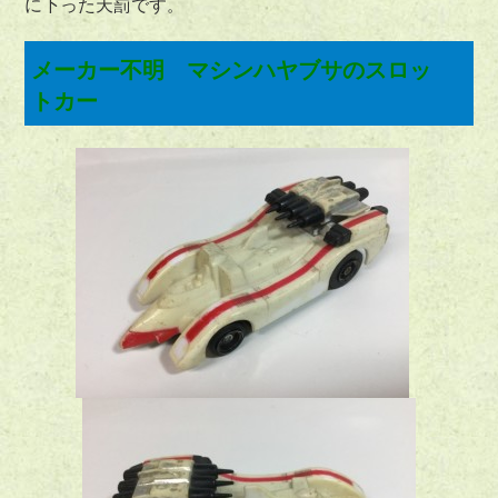
に下った天罰です
。
メーカー不明 マシンハヤブサのスロッ
トカー