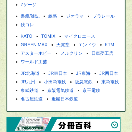
Zゲージ
書籍/雑誌
線路
ジオラマ
プラレール
鉄コレ
KATO
TOMIX
マイクロエース
GREEN MAX
天賞堂
エンドウ
KTM
アスターホビー
メルクリン
日車夢工房
ワールド工芸
JR北海道
JR東日本
JR東海
JR西日本
JR九州
小田急電鉄
阪急電鉄
東急電鉄
東武鉄道
京阪電気鉄道
京王電鉄
名古屋鉄道
近畿日本鉄道