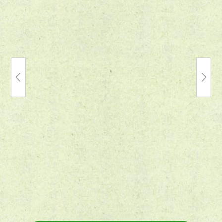
2026.05.21
【店頭買
ラ・ロボ
2016.06.30
魂 超電磁
ュベレイ
【プラモデル買取実績】マクロスＦ 1/72 バ
レイロボ
ルキリー 他 プラモデルを神奈川県相模原市
譲り頂き
より出張にてお譲りいただきました