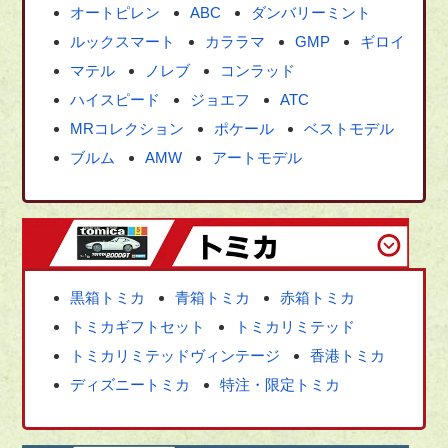
オートピレン
ABC
ダンバリーミント
ルックスマート
カララマ
GMP
ギロイ
マテル
ノレブ
コンラッド
ハイスピード
ジョエフ
ATC
MRコレクション
ポケール
ベストモデル
ブルム
AMW
アートモデル
黒箱トミカ
青箱トミカ
赤箱トミカ
トミカギフトセット
トミカリミテッド
トミカリミテッドヴィンテージ
香港トミカ
ディズニートミカ
特注・限定トミカ