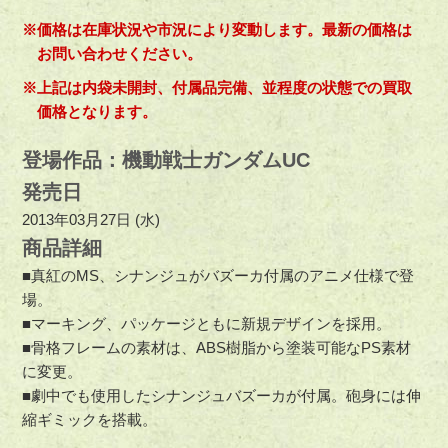
※価格は在庫状況や市況により変動します。最新の価格は
お問い合わせください。
※上記は内袋未開封、付属品完備、並程度の状態での買取
価格となります。
登場作品：機動戦士ガンダムUC
発売日
2013年03月27日 (水)
商品詳細
■真紅のMS、シナンジュがバズーカ付属のアニメ仕様で登
場。
■マーキング、パッケージともに新規デザインを採用。
■骨格フレームの素材は、ABS樹脂から塗装可能なPS素材
に変更。
■劇中でも使用したシナンジュバズーカが付属。砲身には伸
縮ギミックを搭載。