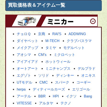
買取価格表＆アイテム一覧
チョロＱ
京商
RAI’S
ADDWING
ダイヤペット
M-TECH
クラブバスラマ
メイクアップ
タミヤ
モデルペット
アオシマ
CM’s
ミクロペット
アイアイアド
ホットウィール
オートアート
ミニチャンプス
デルプラド
エグゾト
ソリド
ディンキー
オニキス
UTモデル
CMC
スパーク
コーギー
herpa
ディティールカーズ
エリゴール
アーテル
BBR
HPI
イクソ
Bang
VITESSE
アルタヤ
テクノ