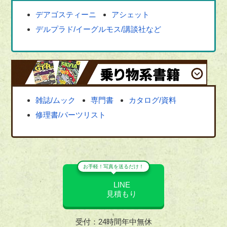
デアゴスティーニ
アシェット
デルプラド/イーグルモス/講談社など
雑誌/ムック
専門書
カタログ/資料
修理書/パーツリスト
お手軽！写真を送るだけ！
LINE
見積もり
受付：24時間年中無休