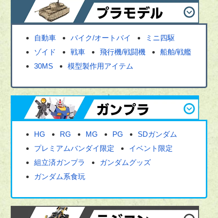
自動車
バイク/オートバイ
ミニ四駆
ゾイド
戦車
飛行機/戦闘機
船舶/戦艦
30MS
模型製作用アイテム
HG
RG
MG
PG
SDガンダム
プレミアムバンダイ限定
イベント限定
組立済ガンプラ
ガンダムグッズ
ガンダム系食玩