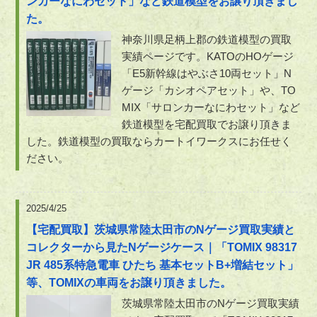
ンカーなにわセット」など鉄道模型をお譲り頂きまし
た。
神奈川県足柄上郡の鉄道模型の買取
実績ページです。KATOのHOゲージ
「E5新幹線はやぶさ10両セット」N
ゲージ「カシオペアセット」や、TO
MIX「サロンカーなにわセット」など
鉄道模型を宅配買取でお譲り頂きま
した。鉄道模型の買取ならカートイワークスにお任せく
ださい。
2025/4/25
【宅配買取】茨城県常陸太田市のNゲージ買取実績と
コレクターから見たNゲージケース｜「TOMIX 98317
JR 485系特急電車 ひたち 基本セットB+増結セット」
等、TOMIXの車両をお譲り頂きました。
茨城県常陸太田市のNゲージ買取実績