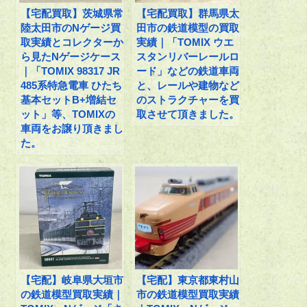
【宅配買取】茨城県常
【宅配買取】群馬県太
陸太田市のNゲージ買
田市の鉄道模型の買取
取実績とコレクターか
実績｜「TOMIX ウエ
ら見たNゲージケース
スタンリバーレールロ
｜「TOMIX 98317 JR
ード」などの鉄道車両
485系特急電車 ひたち
と、レールや建物など
基本セットB+増結セ
のストラクチャーを買
ット」等、TOMIXの
取させて頂きました。
車両をお譲り頂きまし
た。
【宅配】岐阜県大垣市
【宅配】東京都東村山
の鉄道模型買取実績｜
市の鉄道模型買取実績