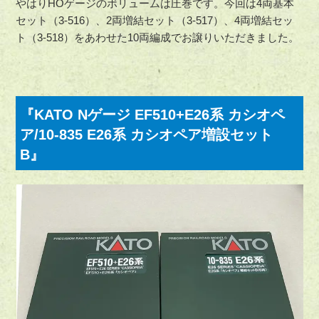
やはりHOゲージのボリュームは圧巻です。今回は4両基本
セット（3-516）、2両増結セット（3-517）、4両増結セッ
ト（3-518）をあわせた10両編成でお譲りいただきました。
『KATO Nゲージ EF510+E26系 カシオペ
ア/10-835 E26系 カシオペア増設セット
B』