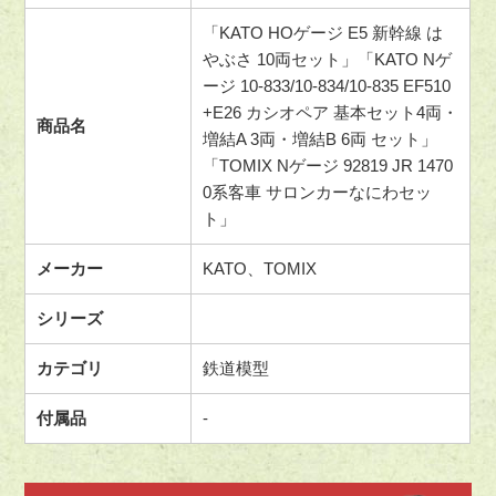
「KATO HOゲージ E5 新幹線 は
やぶさ 10両セット」「KATO Nゲ
ージ 10-833/10-834/10-835 EF510
+E26 カシオペア 基本セット4両・
商品名
増結A 3両・増結B 6両 セット」
「TOMIX Nゲージ 92819 JR 1470
0系客車 サロンカーなにわセッ
ト」
メーカー
KATO、TOMIX
シリーズ
カテゴリ
鉄道模型
付属品
-