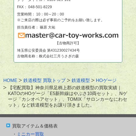
FAX： 048-501-8229
営業時間： 10：00～20：00
※ご来店の際は必ず事前のご予約をお願い致します。
担当責任者： 篠原 大祐
【古物商許可】
埼玉県公安委員会 第431230027434号
古物商名称：株式会社三月うさぎの森
HOME
鉄道模型 買取トップ
鉄道模型
HOゲージ
【宅配買取】神奈川県足柄上郡の鉄道模型の買取実績｜
KATOのHOゲージ「E5新幹線はやぶさ10両セット」、Nゲ
ージ「カシオペアセット」、TOMIX「サロンカーなにわセ
ット」など鉄道模型をお譲り頂きました。
買取アイテム＆価格表
ミニカー買取