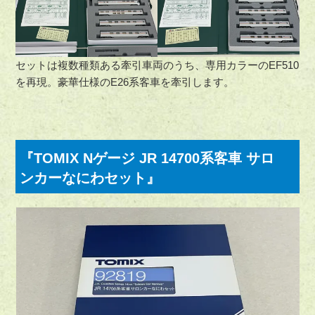
セットは複数種類ある牽引車両のうち、専用カラーのEF510
を再現。豪華仕様のE26系客車を牽引します。
『TOMIX Nゲージ JR 14700系客車 サロ
ンカーなにわセット』