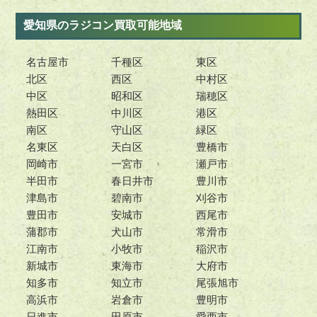
愛知県のラジコン買取可能地域
名古屋市
千種区
東区
北区
西区
中村区
中区
昭和区
瑞穂区
熱田区
中川区
港区
南区
守山区
緑区
名東区
天白区
豊橋市
岡崎市
一宮市
瀬戸市
半田市
春日井市
豊川市
津島市
碧南市
刈谷市
豊田市
安城市
西尾市
蒲郡市
犬山市
常滑市
江南市
小牧市
稲沢市
新城市
東海市
大府市
知多市
知立市
尾張旭市
高浜市
岩倉市
豊明市
日進市
田原市
愛西市