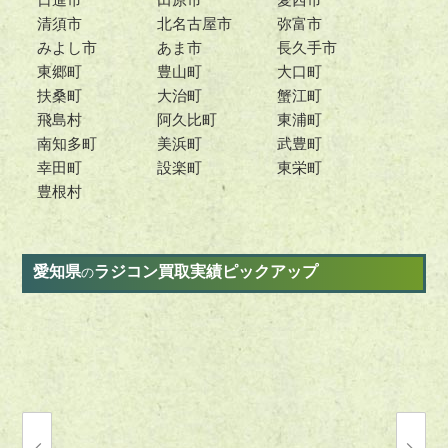
清須市
北名古屋市
弥富市
みよし市
あま市
長久手市
東郷町
豊山町
大口町
扶桑町
大治町
蟹江町
飛島村
阿久比町
東浦町
南知多町
美浜町
武豊町
幸田町
設楽町
東栄町
豊根村
愛知県
ラジコン買取実績ピックアップ
の