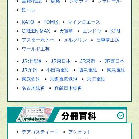
書籍/雑誌
線路
ジオラマ
プラレール
鉄コレ
KATO
TOMIX
マイクロエース
GREEN MAX
天賞堂
エンドウ
KTM
アスターホビー
メルクリン
日車夢工房
ワールド工芸
JR北海道
JR東日本
JR東海
JR西日本
JR九州
小田急電鉄
阪急電鉄
東急電鉄
東武鉄道
京阪電気鉄道
京王電鉄
名古屋鉄道
近畿日本鉄道
デアゴスティーニ
アシェット