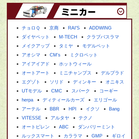
チョロＱ
京商
RAI’S
ADDWING
ダイヤペット
M-TECH
クラブバスラマ
メイクアップ
タミヤ
モデルペット
アオシマ
CM’s
ミクロペット
アイアイアド
ホットウィール
オートアート
ミニチャンプス
デルプラド
エグゾト
ソリド
ディンキー
オニキス
UTモデル
CMC
スパーク
コーギー
herpa
ディティールカーズ
エリゴール
アーテル
BBR
HPI
イクソ
Bang
VITESSE
アルタヤ
テクノ
オートピレン
ABC
ダンバリーミント
ルックスマート
カララマ
GMP
ギロイ