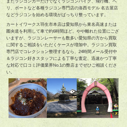
またラジコンカーだけでなくラジコンバイク、飛行機、ヘ
リ、ボートなど各種ラジコン専門店の洛西モデル 名古屋店
などラジコンを始める環境がばっちり整っています。
カートイワークス羽生市本店は愛知県から東名高速または
圏央道を利用して車で約6時間ほど。やや離れた位置にござ
いますが、ラジコンレーサーも数多い愛知県の方から買取
に関するご相談をいただくケースが増加中。ラジコン買取
専門店でコレクション整理するなら、24時間メール受付中
＆ラジコン好きスタッフによる丁寧な査定、迅速かつ丁寧
な対応で口コミ評価業界No.1の弊店までぜひご相談くださ
い。