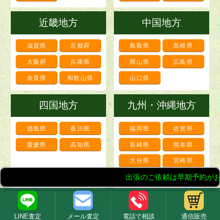
近畿地方
中国地方
滋賀県
京都府
鳥取県
島根県
大阪府
兵庫県
岡山県
広島県
奈良県
和歌山県
山口県
四国地方
九州・沖縄地方
徳島県
香川県
福岡県
佐賀県
愛媛県
高知県
長崎県
熊本県
大分県
宮崎県
鹿児島県
沖縄県
※劣化・損傷が著しい状態ですと、お引取りにて承らせて
頂くこともございます。
LINE査定
メール査定
電話で相談
通信販売