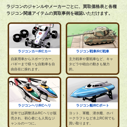
ラジコンのジャンルやメーカーごとに、買取価格表と各種
ラジコン関連アイテムの買取事例を確認いただけます。
ラジコンカー/RCカー
ラジコン戦車/RC戦車
自家用車からスポーツカー、
主力戦車や重戦車など、キャ
バギーまで様々な自動車を自
タピラや砲台の動きも魅力
由自在に操れます。
的。
ラジコンヘリ/RCヘリ
ラジコン船/RCボート
近年では調整済みRCヘリが販
ヨット、軍艦、潜水艦、ホバ
売され、初心者にも人気なジ
ークラフトなど水上RC何でも
ャンルの一つに。
買い取ります。