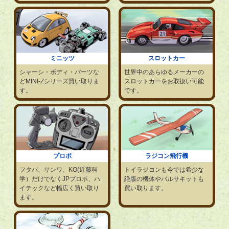
ミニッツ
スロットカー
シャーシ・ボディ・パーツな
世界中のあらゆるメーカーの
どMINI-Zシリーズ買い取りま
スロットカーをお取扱い可能
す。
です。
プロポ
ラジコン飛行機
フタバ、サンワ、KO(近藤科
トイラジコンも今では希少な
学）だけでなくJPプロポ、ハ
絶版の機体やバルサキットも
イテックなど幅広く買い取り
買い取ります。
ます。