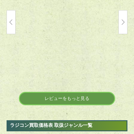
丁寧にご査定いただき、誠にありがとう
自宅に山
ございました。 金額にも納得しておりま
ガンプラ
す。 またお願いしたいです。
っていた
無くなっ
引用元:
ヒカカク
てようと
成品プラ
り、利用
引用元:
レビューをもっと見る
ラジコン買取価格表 取扱ジャンル一覧