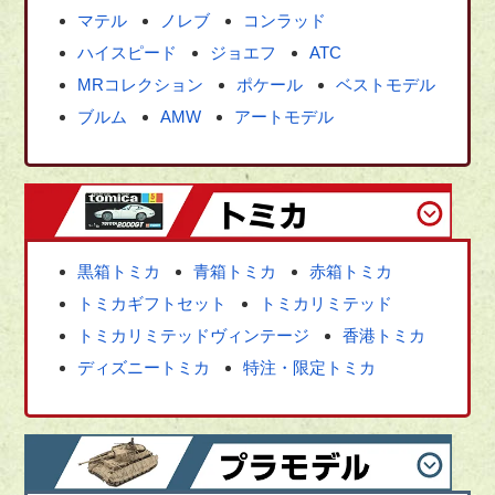
マテル
ノレブ
コンラッド
ハイスピード
ジョエフ
ATC
MRコレクション
ポケール
ベストモデル
ブルム
AMW
アートモデル
黒箱トミカ
青箱トミカ
赤箱トミカ
トミカギフトセット
トミカリミテッド
トミカリミテッドヴィンテージ
香港トミカ
ディズニートミカ
特注・限定トミカ