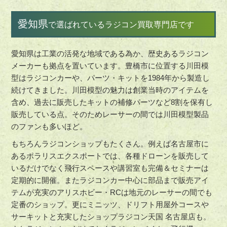
愛知県
で選ばれているラジコン買取専門店です
愛知県は工業の活発な地域である為か、歴史あるラジコン
メーカーも拠点を置いています。豊橋市に位置する川田模
型はラジコンカーや、パーツ・キットを1984年から製造し
続けてきました。川田模型の魅力は創業当時のアイテムを
含め、過去に販売したキットの補修パーツなど8割を保有し
販売している点。そのためレーサーの間では川田模型製品
のファンも多いほど。
もちろんラジコンショップもたくさん。例えば名古屋市に
あるポラリスエクスポートでは、各種ドローンを販売して
いるだけでなく飛行スペースや講習室も完備＆セミナーは
定期的に開催。またラジコンカー中心に部品まで販売アイ
テムが充実のアリスホビー・RCは地元のレーサーの間でも
定番のショップ。更にミニッツ、ドリフト用屋外コースや
サーキットと充実したショップラジコン天国 名古屋店も。