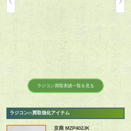
2022.10.31
2021.06.23
【宅配】愛知県名古屋市のラジコン買取実績
【宅配】
｜ドローン Ryze Tech「TELLO」、G-
ラジコン
FORCE「INGRESS」など
ラジコン買取実績一覧を見る
ラジコン
買取強化アイテム
の
京商 MZP402JK