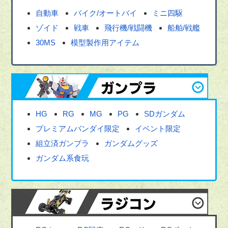
自動車
バイク/オートバイ
ミニ四駆
ゾイド
戦車
飛行機/戦闘機
船舶/戦艦
30MS
模型製作用アイテム
HG
RG
MG
PG
SDガンダム
プレミアムバンダイ限定
イベント限定
組立済ガンプラ
ガンダムグッズ
ガンダム系食玩