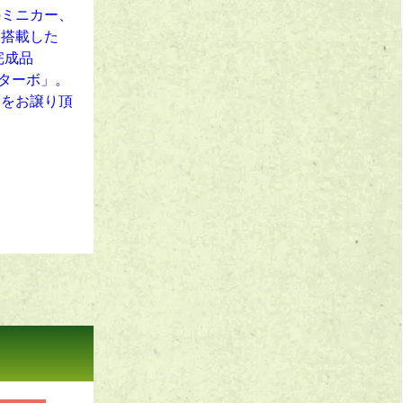
のミニカー、
を搭載した
完成品
Sターボ」。
ーをお譲り頂