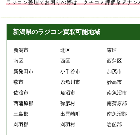
ラジコン整理でお困りの際は、クチコミ評価業界ナン
新潟県のラジコン買取可能地域
新潟市
北区
東区
南区
西区
西蒲区
新発田市
小千谷市
加茂市
燕市
糸魚川市
妙高市
佐渡市
魚沼市
南魚沼市
西蒲原郡
弥彦村
南蒲原郡
三島郡
出雲崎町
南魚沼郡
刈羽郡
刈羽村
岩船郡