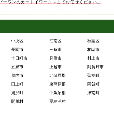
バーワンのカートイワークスまでお任せください。
中央区
江南区
秋葉区
長岡市
三条市
柏崎市
十日町市
見附市
村上市
五泉市
上越市
阿賀野市
胎内市
北蒲原郡
聖籠町
田上町
東蒲原郡
阿賀町
湯沢町
中魚沼郡
津南町
関川村
粟島浦村