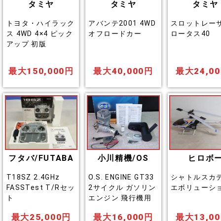
タミヤ
タミヤ
タミヤ
トヨタ・ハイラック
アバンテ2001 4WD
スロットレー
ス 4WD 4×4 ピック
オフロードカー
ロータス40
アップ 初版
最大150,000円
最大40,000円
最大24,0
フタバ/FUTABA
小川精機/OS
ヒロボ
T18SZ 2.4GHz
O.S. ENGINE GT33
シャトルスカ
FASSTest T/Rセッ
2サイクル ガソリン
エボリューシ
ト
エンジン 飛行機用
最大25,000円
最大16,000円
最大13,0