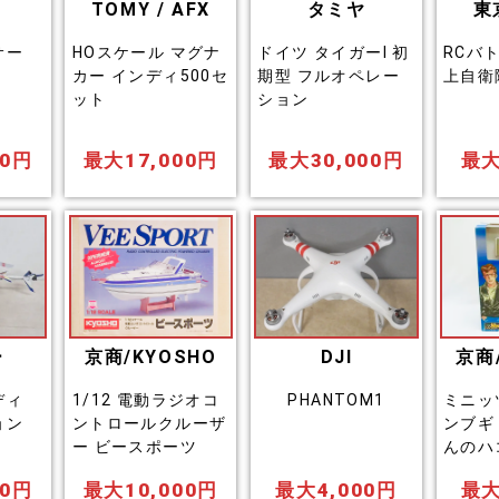
TOMY / AFX
タミヤ
東
サー
HOスケール マグナ
ドイツ タイガーI 初
RCバ
カー インディ500セ
期型 フルオペレー
上自衛
ット
ション
00円
最大17,000円
最大30,000円
最大
ー
京商/KYOSHO
DJI
京商
ディ
1/12 電動ラジオコ
PHANTOM1
ミニッ
ョン
ントロールクルーザ
ンブギ
ー ビースポーツ
んのハ
00円
最大10,000円
最大4,000円
最大