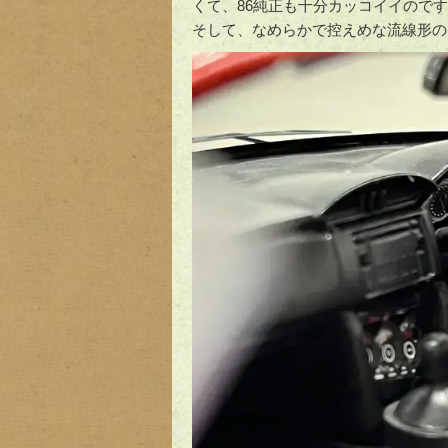
くて、86純正も十分カッコイイので
そして、なめらかで控えめな流線形の