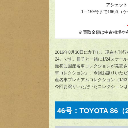
アシェット
1～159号まで166
※買取金額は中古相場や
2016年8月30日に創刊し、現在も刊
24』です。冊子と一緒に1/24スケ
最初に国産名車コレクションが発売さ
車コレクション』、今回お譲りいただい
産名車プレミアムコレクション（1/4
今回お譲りいただいたコレクションは
46号：TOYOTA 86（