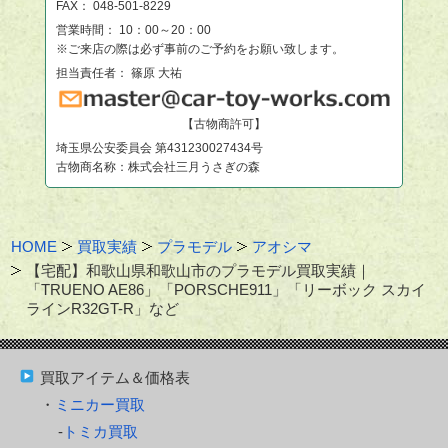
FAX： 048-501-8229
営業時間： 10：00～20：00
※ご来店の際は必ず事前のご予約をお願い致します。
担当責任者： 篠原 大祐
【古物商許可】
埼玉県公安委員会 第431230027434号
古物商名称：株式会社三月うさぎの森
HOME
買取実績
プラモデル
アオシマ
【宅配】和歌山県和歌山市のプラモデル買取実績｜
「TRUENO AE86」「PORSCHE911」「リーボック スカイ
ラインR32GT-R」など
買取アイテム＆価格表
ミニカー買取
トミカ買取