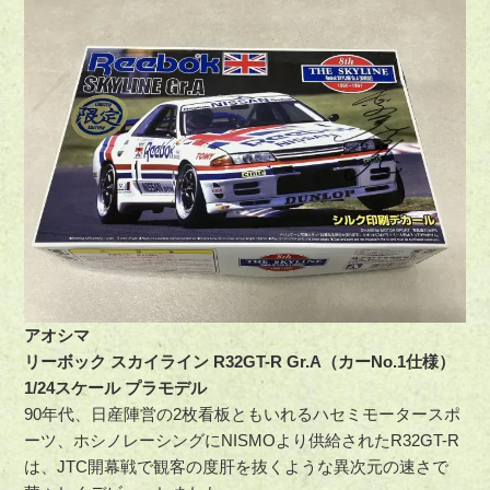
アオシマ
リーボック スカイライン R32GT-R Gr.A（カーNo.1仕様）
1/24スケール プラモデル
90年代、日産陣営の2枚看板ともいれるハセミモータースポ
ーツ、ホシノレーシングにNISMOより供給されたR32GT-R
は、JTC開幕戦で観客の度肝を抜くような異次元の速さで