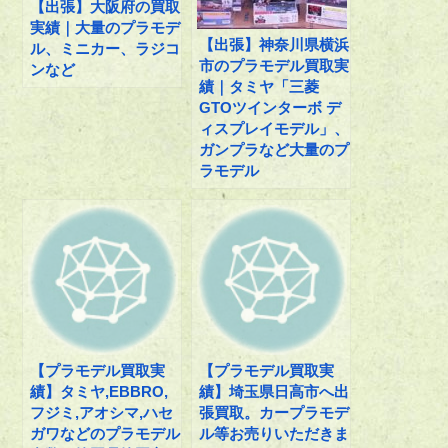
【出張】大阪府の買取
実績｜大量のプラモデ
【出張】神奈川県横浜
ル、ミニカー、ラジコ
市のプラモデル買取実
ンなど
績｜タミヤ「三菱
GTOツインターボ デ
ィスプレイモデル」、
ガンプラなど大量のプ
ラモデル
【プラモデル買取実
【プラモデル買取実
績】タミヤ,EBBRO,
績】埼玉県日高市へ出
フジミ,アオシマ,ハセ
張買取。カープラモデ
ガワなどのプラモデル
ル等お売りいただきま