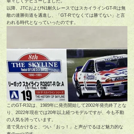
華々しくデビューしました。
以降、JTCおよびN1耐久レースではスカイラインGT-Rは無
敵の連勝街道を邁進し、「GT-Rでなくては勝てない」と言
われる時代となっていったのです。
このGT-R32は、1989年に発売開始して2002年発売終了とな
り、2022年現在では20年以上経つモデルですが、今も不動
の人気を誇っています。
道で見かけると、つい「おっ！」と声がでるほど魅力的な
車の一つです。