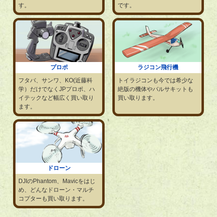
す。
です。
プロポ
ラジコン飛行機
フタバ、サンワ、KO(近藤科
トイラジコンも今では希少な
学）だけでなくJPプロポ、ハ
絶版の機体やバルサキットも
イテックなど幅広く買い取り
買い取ります。
ます。
ドローン
DJIのPhantom、Mavicをはじ
め、どんなドローン・マルチ
コプターも買い取ります。