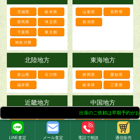
茨城県
栃木県
山梨県
長野県
群馬県
埼玉県
新潟県
千葉県
東京都
神奈川県
北陸地方
東海地方
富山県
石川県
静岡県
愛知県
福井県
岐阜県
三重県
近畿地方
中国地方
滋賀県
京都府
鳥取県
島根県
大阪府
兵庫県
岡山県
広島県
LINE査定
メール査定
電話で相談
通信販売
奈良県
和歌山県
山口県