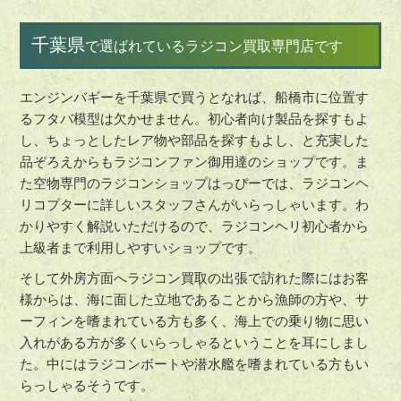
千葉県
で選ばれているラジコン買取専門店です
エンジンバギーを千葉県で買うとなれば、船橋市に位置す
るフタバ模型は欠かせません。初心者向け製品を探すもよ
し、ちょっとしたレア物や部品を探すもよし、と充実した
品ぞろえからもラジコンファン御用達のショップです。ま
た空物専門のラジコンショップはっぴーでは、ラジコンヘ
リコプターに詳しいスタッフさんがいらっしゃいます。わ
かりやすく解説いただけるので、ラジコンヘリ初心者から
上級者まで利用しやすいショップです。
そして外房方面へラジコン買取の出張で訪れた際にはお客
様からは、海に面した立地であることから漁師の方や、サ
ーフィンを嗜まれている方も多く、海上での乗り物に思い
入れがある方が多くいらっしゃるということを耳にしまし
た。中にはラジコンボートや潜水艦を嗜まれている方もい
らっしゃるそうです。