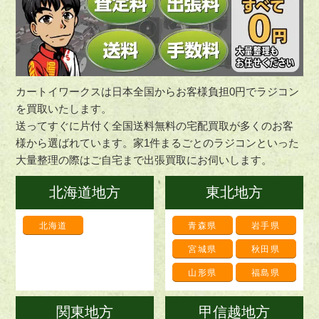
カートイワークスは日本全国からお客様負担0円でラジコン
を買取いたします。
送ってすぐに片付く全国送料無料の宅配買取が多くのお客
様から選ばれています。家1件まるごとのラジコンといった
大量整理の際はご自宅まで出張買取にお伺いします。
北海道地方
東北地方
北海道
青森県
岩手県
宮城県
秋田県
山形県
福島県
関東地方
甲信越地方