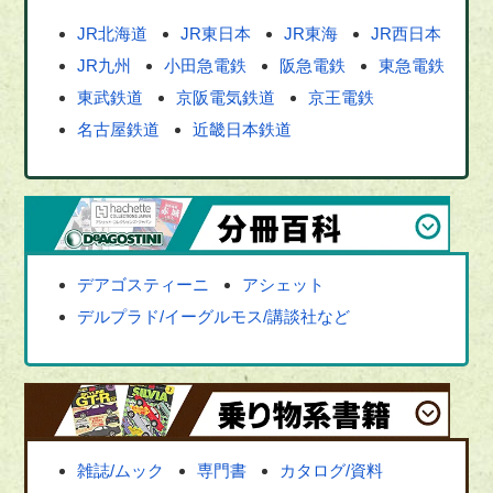
JR北海道
JR東日本
JR東海
JR西日本
JR九州
小田急電鉄
阪急電鉄
東急電鉄
東武鉄道
京阪電気鉄道
京王電鉄
名古屋鉄道
近畿日本鉄道
デアゴスティーニ
アシェット
デルプラド/イーグルモス/講談社など
雑誌/ムック
専門書
カタログ/資料