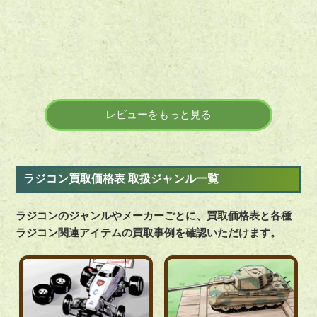
ございました。 金額にも納得しておりま
ガンプラ
す。 またお願いしたいです。
っていた
無くなっ
引用元:
ヒカカク
てようと
成品プラ
り、利用
引用元:
レビューをもっと見る
ラジコン買取価格表 取扱ジャンル一覧
ラジコンのジャンルやメーカーごとに、買取価格表と各種
ラジコン関連アイテムの買取事例を確認いただけます。