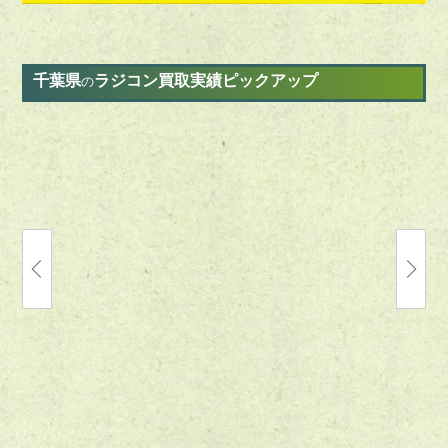
千葉県
ラジコン買取実績ピックアップ
の
2023.05.10
2022.12.09
【出張】千葉県柏市のラジコン買取実績｜ラ
【出張】
ジコンカー「1/10RC ビッグウィッグ
ラジコン船
(2017)」他ガンプラ、プラレールなど
FELLING