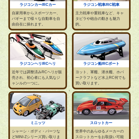
ラジコンカー/RCカー
ラジコン戦車/RC戦車
自家用車からスポーツカー、
主力戦車や重戦車など、キャ
バギーまで様々な自動車を自
タピラや砲台の動きも魅力
由自在に操れます。
的。
ラジコンヘリ/RCヘリ
ラジコン船/RCボート
近年では調整済みRCヘリが販
ヨット、軍艦、潜水艦、ホバ
売され、初心者にも人気なジ
ークラフトなど水上RC何でも
ャンルの一つに。
買い取ります。
ミニッツ
スロットカー
シャーシ・ボディ・パーツな
世界中のあらゆるメーカーの
どMINI-Zシリーズ買い取りま
スロットカーをお取扱い可能