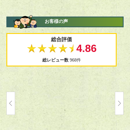
お客様の声
総合評価
★★★★★
4.86
総レビュー数
968件
丁寧にご査定いただき、誠にありがとう
自宅に山