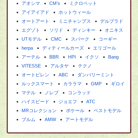
アオシマ
CM’s
ミクロペット
アイアイアド
ホットウィール
オートアート
ミニチャンプス
デルプラド
エグゾト
ソリド
ディンキー
オニキス
UTモデル
CMC
スパーク
コーギー
herpa
ディティールカーズ
エリゴール
アーテル
BBR
HPI
イクソ
Bang
VITESSE
アルタヤ
テクノ
オートピレン
ABC
ダンバリーミント
ルックスマート
カララマ
GMP
ギロイ
マテル
ノレブ
コンラッド
ハイスピード
ジョエフ
ATC
MRコレクション
ポケール
ベストモデル
ブルム
AMW
アートモデル