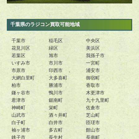
千葉県のラジコン買取可能地域
千葉市
稲毛区
中央区
花見川区
緑区
美浜区
若葉区
旭市
我孫子市
いすみ市
市川市
一宮町
市原市
印西市
浦安市
大網白里町
大多喜町
御宿町
柏市
勝浦市
香取市
鎌ヶ谷市
鴨川市
木更津市
君津市
鋸南町
九十九里町
神崎町
栄町
佐倉市
山武市
酒々井町
芝山町
白子町
白井市
匝瑳市
袖ヶ浦市
多古町
館山市
銚子市
長生村
長南町