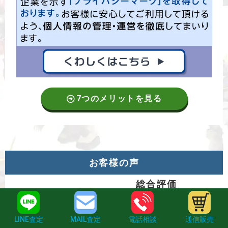
7つのメリットを見る
お客様の声
総合評価
☆
☆
☆
☆
☆
4.85
LINE査定
MAIL査定
電話相談
通信販売