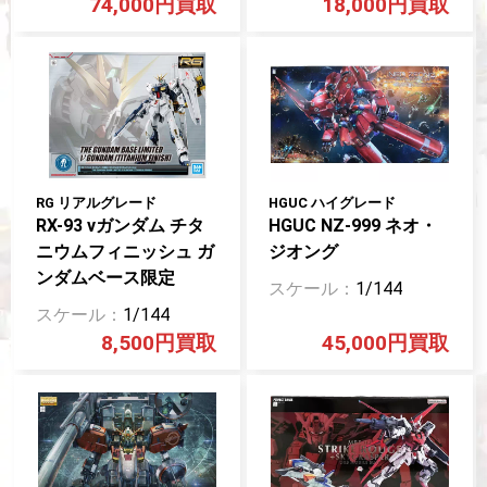
74,000円
18,000円
RG リアルグレード
HGUC ハイグレード
RX-93 νガンダム チタ
HGUC NZ-999 ネオ・
ニウムフィニッシュ ガ
ジオング
ンダムベース限定
1/144
1/144
8,500円
45,000円