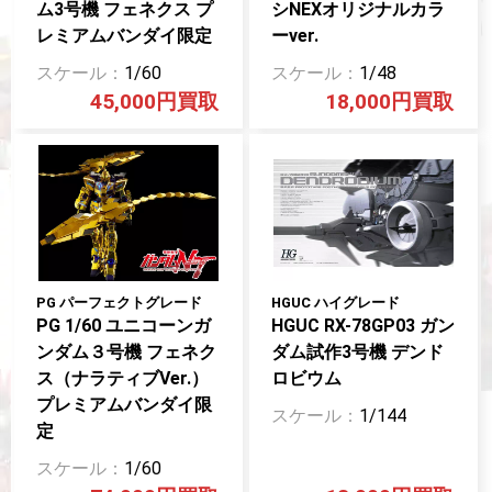
ム3号機 フェネクス プ
シNEXオリジナルカラ
レミアムバンダイ限定
ーver.
1/60
1/48
45,000円
18,000円
PG パーフェクトグレード
HGUC ハイグレード
PG 1/60 ユニコーンガ
HGUC RX-78GP03 ガン
ンダム３号機 フェネク
ダム試作3号機 デンド
ス（ナラティブVer.）
ロビウム
プレミアムバンダイ限
1/144
定
1/60