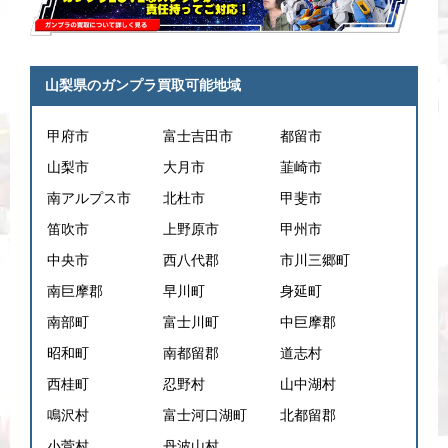
山梨県のガンプラ買取可能地域
甲府市
富士吉田市
都留市
山梨市
大月市
韮崎市
南アルプス市
北杜市
甲斐市
笛吹市
上野原市
甲州市
中央市
西八代郡
市川三郷町
南巨摩郡
早川町
身延町
南部町
富士川町
中巨摩郡
昭和町
南都留郡
道志村
西桂町
忍野村
山中湖村
鳴沢村
富士河口湖町
北都留郡
小菅村
丹波山村