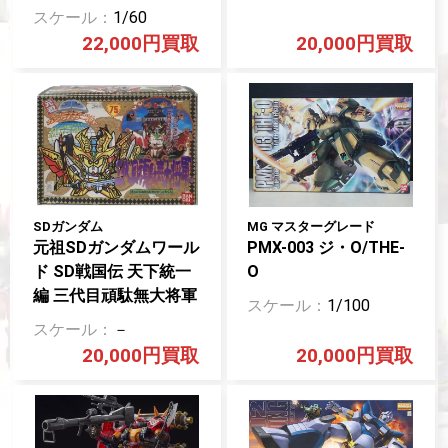
1/60
22,000円
20,000円
SDガンダム
MG マスターグレード
元祖SDガンダムワール
PMX-003 ジ・O/THE-
ド SD戦国伝 天下統一
O
編 三代目頑駄無大将軍
1/100
－
20,000円
20,000円