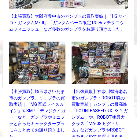
【出張買取】大阪府豊中市のガンプラの買取実績｜「HG サイ
コ・ガンダムMk-II」「ガンダムベース限定 RG Hi-ν チタニウ
ムフィニッシュ」など多数のガンプラをお譲り頂きました。
【出張買取】埼玉県さいたま
【出張買取】神奈川県海老名
市のガンプラ、ミニプラの買
市のガンプラ・ROBOT魂の
取実績｜「MG 百式ライズカ
買取実績｜ガンプラの最高峰
イン」やSMP「デンジタイガ
「PG UNLEASHED RX-78-2 ガ
ー」など、ガンプラやミニプ
ンダム」や、ROBOT魂最大
ラと言ったキャラクタープラ
クラス「MA-08 ビグ・ザ
モをまとめてお譲り頂きまし
ム」などガンプラやROBOT
た。
魂をまとめてお譲り頂きまし