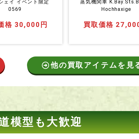
ンシェイ イベント限定
蒸気機関車 K.Bay.Sts.B
0569
Hochhaxige
格 30,000円
買取価格 27,00
他の買取アイテムを見
道模型も大歓迎