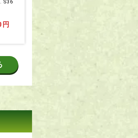
. S36
0円
る