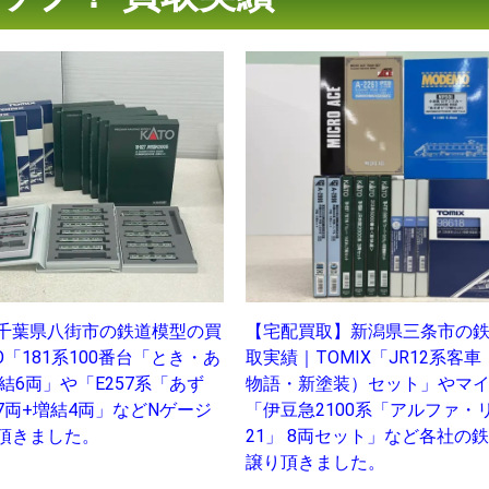
千葉県八街市の鉄道模型の買
【宅配買取】新潟県三条市の
O「181系100番台「とき・あ
取実績｜TOMIX「JR12系客
結6両」や「E257系「あず
物語・新塗装）セット」やマ
7両+増結4両」などNゲージ
「伊豆急2100系「アルファ・
頂きました。
21」 8両セット」など各社の
譲り頂きました。