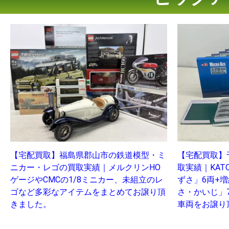
【宅配買取】福島県郡山市の鉄道模型・ミ
【宅配買取】
ニカー・レゴの買取実績｜メルクリンHO
取実績｜KAT
ゲージやCMCの1/8ミニカー、未組立のレ
ずさ」6両+増
ゴなど多彩なアイテムをまとめてお譲り頂
さ・かいじ」
きました。
車両をお譲り