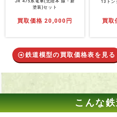
JR 475系電車(北陸本 線・新
13ト
塗装)セット
買取価格 20,000円
買取価
鉄道模型の買取価格表を見る
こんな鉄