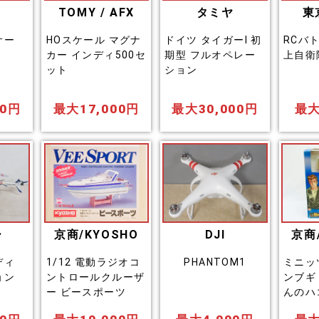
TOMY / AFX
タミヤ
東
サー
HOスケール マグナ
ドイツ タイガーI 初
RCバ
カー インディ500セ
期型 フルオペレー
上自衛
ット
ション
00円
最大17,000円
最大30,000円
最大
ー
京商/KYOSHO
DJI
京商
ディ
1/12 電動ラジオコ
PHANTOM1
ミニッ
ョン
ントロールクルーザ
ンブギ
ー ビースポーツ
んのハ