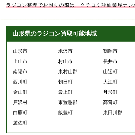
ラジコン整理でお困りの際は、クチコミ評価業界ナン
山形県のラジコン買取可能地域
山形市
米沢市
鶴岡市
上山市
村山市
長井市
南陽市
東村山郡
山辺町
西川町
朝日町
大江町
金山町
最上町
舟形町
戸沢村
東置賜郡
高畠町
白鷹町
飯豊町
東田川郡
遊佐町