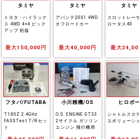
タミヤ
タミヤ
タミヤ
トヨタ・ハイラック
アバンテ2001 4WD
スロットレー
ス 4WD 4×4 ピック
オフロードカー
ロータス40
アップ 初版
最大150,000円
最大40,000円
最大24,0
フタバ/FUTABA
小川精機/OS
ヒロボ
T18SZ 2.4GHz
O.S. ENGINE GT33
シャトルスカ
FASSTest T/Rセッ
2サイクル ガソリン
エボリューシ
ト
エンジン 飛行機用