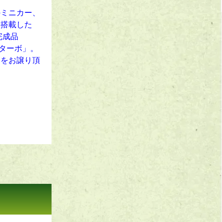
のミニカー、
を搭載した
完成品
Sターボ」。
ーをお譲り頂