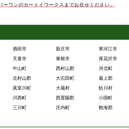
バーワンのカートイワークスまでお任せください。
酒田市
新庄市
寒河江市
天童市
東根市
尾花沢市
中山町
西村山郡
河北町
北村山郡
大石田町
最上郡
真室川町
大蔵村
鮭川村
川西町
西置賜郡
小国町
三川町
庄内町
飽海郡