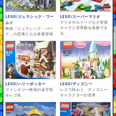
LEGO/ジュラシック・ワー
LEGO/スーパーマリオ
マリオやルイージなど登場
ルド
キャラと世界観を体験でき
映画「ジュラシック・パー
る
ク」の恐竜たちが多数登場
LEGO/ハリーポッター
LEGO/ディズニー
ファンタジー映画の金字塔
レゴで味わう、ディズニー
をレゴ化
キャラクターの世界