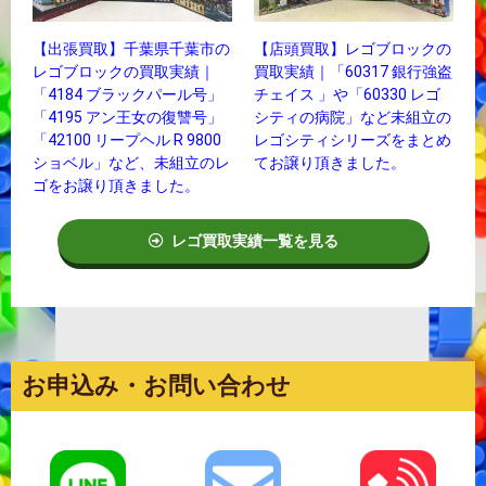
【出張買取】千葉県千葉市の
【店頭買取】レゴブロックの
レゴブロックの買取実績｜
買取実績｜「60317 銀行強盗
「4184 ブラックパール号」
チェイス 」や「60330 レゴ
「4195 アン王女の復讐号」
シティの病院」など未組立の
「42100 リープヘル R 9800
レゴシティシリーズをまとめ
ショベル」など、未組立のレ
てお譲り頂きました。
ゴをお譲り頂きました。
レゴ買取実績一覧を見る
お申込み・お問い合わせ