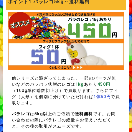
ポイント1 バラレゴ5kg～送料無料
他シリーズと混ざってしまった、一部のパーツが無
いなどのバラバラ状態のレゴは
1kg
あたり
450円
（100g単位端数切上げ）で買取ります。さらにフィ
グ（人形）を個別に分けていただければ
1体50円
で買
取ります。
バラレゴ
は
5kg以上
のご依頼で
送料無料
です。お問
い合わせの際にバラレゴの総量をお伝えいただく
と、その後の取引がスムーズです。