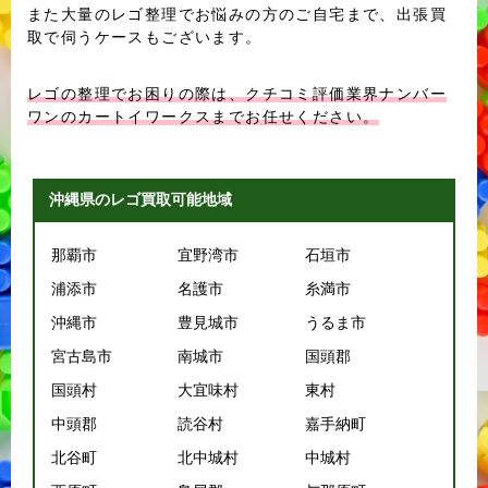
また大量のレゴ整理でお悩みの方のご自宅まで、出張買
取で伺うケースもございます。
レゴの整理でお困りの際は、クチコミ評価業界ナンバー
ワンのカートイワークスまでお任せください。
沖縄県のレゴ買取可能地域
那覇市
宜野湾市
石垣市
浦添市
名護市
糸満市
沖縄市
豊見城市
うるま市
宮古島市
南城市
国頭郡
国頭村
大宜味村
東村
中頭郡
読谷村
嘉手納町
北谷町
北中城村
中城村