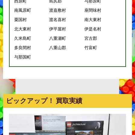
西原町
島尻郡
与那原町
南風原町
渡嘉敷村
座間味村
粟国村
渡名喜村
南大東村
北大東村
伊平屋村
伊是名村
久米島町
八重瀬町
宮古郡
多良間村
八重山郡
竹富町
与那国町
ピックアップ！ 買取実績