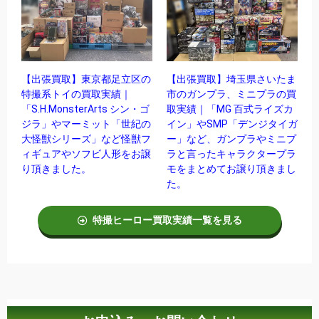
【出張買取】東京都足立区の
【出張買取】埼玉県さいたま
特撮系トイの買取実績｜
市のガンプラ、ミニプラの買
「S.H.MonsterArts シン・ゴ
取実績｜「MG 百式ライズカ
ジラ」やマーミット「世紀の
イン」やSMP「デンジタイガ
大怪獣シリーズ」など怪獣フ
ー」など、ガンプラやミニプ
ィギュアやソフビ人形をお譲
ラと言ったキャラクタープラ
り頂きました。
モをまとめてお譲り頂きまし
た。
特撮ヒーロー買取実績一覧を見る