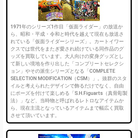
1971年のシリーズ1作目「仮面ライダー」の放送か
ら、昭和・平成・令和と時代を越えて現在も放送さ
れている「仮面ライダーシリーズ」。カートイワー
クスでは世代をまたぎ愛され続けている同作品のグ
ッズを買取しています。大人向けの変身グッズとし
て新しい境地を作り出した「コンプリートセレクシ
ョン」やその派生シリーズとなる「COMPLETE
SELECTION MODIFICATION（CSM）」。抜群のスタ
イルと考えられたデザインで飾るだけでなく、自由
にポーズを付けて楽しめる「S.H.Figuarts（真骨彫製
法）」など、当時物と呼ばれるレトロなアイテムか
ら、現在主流となっているアイテムまで幅広く買取
させて頂いています。