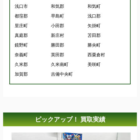
浅口市
和気郡
和気町
都窪郡
早島町
浅口郡
里庄町
小田郡
矢掛町
真庭郡
新庄村
苫田郡
鏡野町
勝田郡
勝央町
奈義町
英田郡
西粟倉村
久米郡
久米南町
美咲町
加賀郡
吉備中央町
ピックアップ！ 買取実績