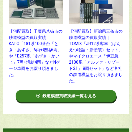
【宅配買取】千葉県八街市の
【宅配買取】新潟県三条市の
鉄道模型の買取実績｜
鉄道模型の買取実績｜
KATO「181系100番台「と
TOMIX「JR12系客車（ばん
き・あずさ」6両+増結6両」
えつ物語・新塗装）セット」
や「E257系「あずさ・かい
やマイクロエース「伊豆急
じ」7両+増結4両」などNゲ
2100系「アルファ・リゾー
ージ車両をお譲り頂きまし
ト21」 8両セット」など各社
た。
の鉄道模型をお譲り頂きまし
た。
鉄道模型買取実績一覧を見る