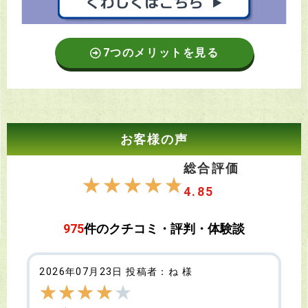
7つのメリットを見る
お客様の声
総合評価
☆
☆
☆
☆
☆
4.85
975
件のクチコミ・評判・体験談
2026年07月23日 投稿者：ね 様
★
★
★
★
★