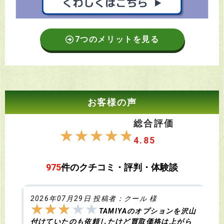
7つのメリットを見る
お客様の声
総合評価
☆
☆
☆
☆
☆
4.85
975
件のクチコミ・評判・体験談
2026年07月29日 投稿者：クール 様
★
★
★
★
★
TAMIYAのオプションを沢山
付けていたのも依頼したけど買取価格は上がら