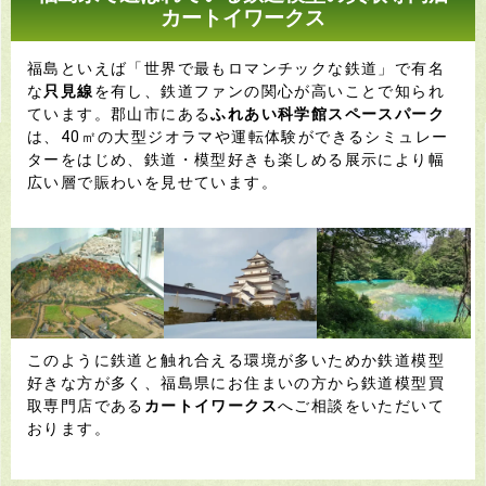
カートイワークス
福島といえば「世界で最もロマンチックな鉄道」で有名
な
只見線
を有し、鉄道ファンの関心が高いことで知られ
ています。
郡山市にある
ふれあい科学館スペースパーク
は、40㎡の大型ジオラマや運転体験ができるシミュレー
ターをはじめ、鉄道・模型好きも楽しめる展示により幅
広い層で賑わいを見せています。
このように鉄道と触れ合える環境が多いためか鉄道模型
好きな方が多く、福島県にお住まいの方から鉄道模型買
取専門店である
カートイワークス
へご相談をいただいて
おります。