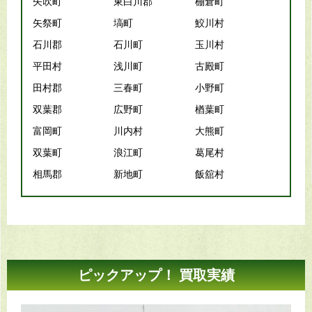
矢吹町
東白川郡
棚倉町
矢祭町
塙町
鮫川村
石川郡
石川町
玉川村
平田村
浅川町
古殿町
田村郡
三春町
小野町
双葉郡
広野町
楢葉町
富岡町
川内村
大熊町
双葉町
浪江町
葛尾村
相馬郡
新地町
飯舘村
ピックアップ！ 買取実績