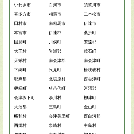
いわき市
白河市
須賀川市
喜多方市
相馬市
二本松市
田村市
南相馬市
伊達市
本宮市
伊達郡
桑折町
国見町
川俣町
安達郡
大玉村
岩瀬郡
鏡石町
天栄村
南会津郡
南会津町
下郷町
只見町
檜枝岐村
耶麻郡
北塩原村
西会津町
磐梯町
猪苗代町
河沼郡
会津坂下町
湯川村
柳津町
大沼郡
三島町
金山町
昭和村
会津美里町
西白河郡
西郷村
泉崎村
中島村