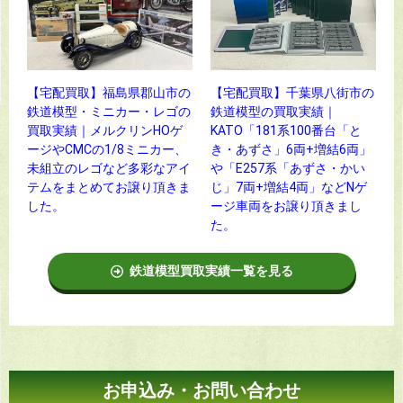
【宅配買取】福島県郡山市の
【宅配買取】千葉県八街市の
鉄道模型・ミニカー・レゴの
鉄道模型の買取実績｜
買取実績｜メルクリンHOゲ
KATO「181系100番台「と
ージやCMCの1/8ミニカー、
き・あずさ」6両+増結6両」
未組立のレゴなど多彩なアイ
や「E257系「あずさ・かい
テムをまとめてお譲り頂きま
じ」7両+増結4両」などNゲ
した。
ージ車両をお譲り頂きまし
た。
鉄道模型買取実績一覧を見る
お申込み・お問い合わせ