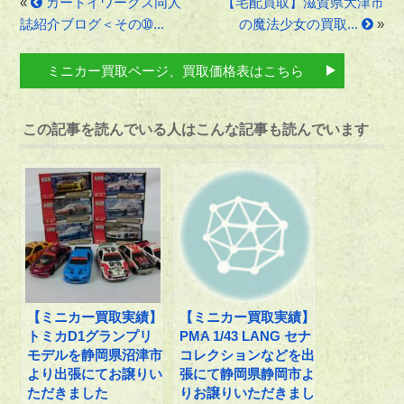
«
カートイワークス同人
【宅配買取】滋賀県大津市
誌紹介ブログ＜その➉...
の魔法少女の買取...
»
ミニカー買取ページ、買取価格表はこちら
この記事を読んでいる人はこんな記事も読んでいます
【ミニカー買取実績】
【ミニカー買取実績】
トミカD1グランプリ
PMA 1/43 LANG セナ
モデルを静岡県沼津市
コレクションなどを出
より出張にてお譲りい
張にて静岡県静岡市よ
ただきました
りお譲りいただきまし