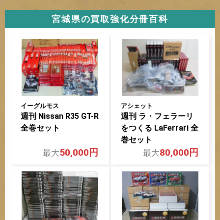
宮城県の買取強化分冊百科
イーグルモス
アシェット
週刊 Nissan R35 GT-R
週刊 ラ・フェラーリ
全巻セット
をつくる LaFerrari 全
巻セット
50,000円
80,000円