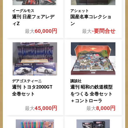
イーグルモス
アシェット
週刊 日産フェアレデ
国産名車コレクショ
ィZ
ン
60,000円
-要問合せ
デアゴスティーニ
講談社
週刊 トヨタ2000GT
週刊 昭和の鉄道模型
全巻セット
をつくる 全巻セット
＋コントローラ
45,000円
8,000円