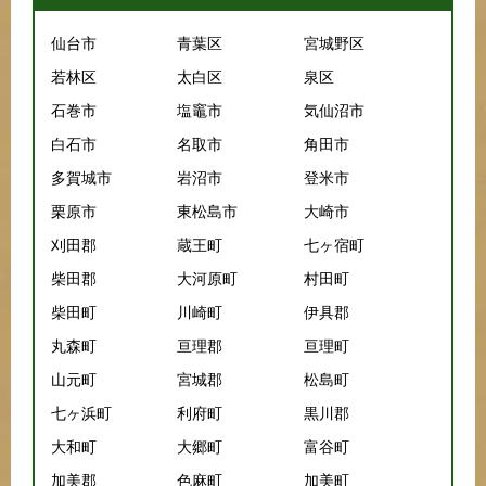
仙台市
青葉区
宮城野区
若林区
太白区
泉区
石巻市
塩竈市
気仙沼市
白石市
名取市
角田市
多賀城市
岩沼市
登米市
栗原市
東松島市
大崎市
刈田郡
蔵王町
七ヶ宿町
柴田郡
大河原町
村田町
柴田町
川崎町
伊具郡
丸森町
亘理郡
亘理町
山元町
宮城郡
松島町
七ヶ浜町
利府町
黒川郡
大和町
大郷町
富谷町
加美郡
色麻町
加美町