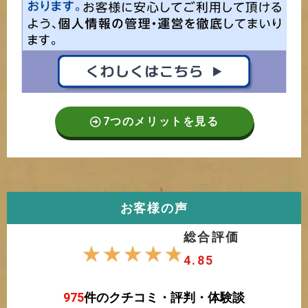
7つのメリットを見る
お客様の声
総合評価
☆
☆
☆
☆
☆
4.85
975
件のクチコミ・評判・体験談