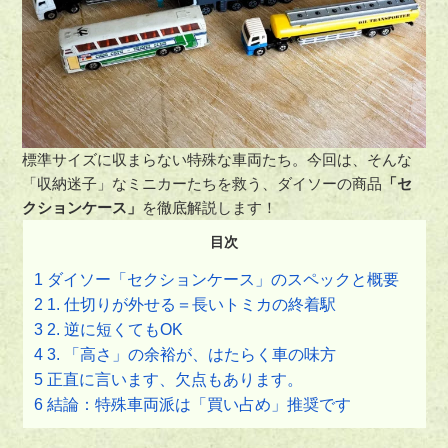
標準サイズに収まらない特殊な車両たち。今回は、そんな
「収納迷子」なミニカーたちを救う、ダイソーの商品
「セ
クションケース」
を徹底解説します！
目次
1
ダイソー「セクションケース」のスペックと概要
2
1. 仕切りが外せる＝長いトミカの終着駅
3
2. 逆に短くてもOK
4
3. 「高さ」の余裕が、はたらく車の味方
5
正直に言います、欠点もあります。
6
結論：特殊車両派は「買い占め」推奨です