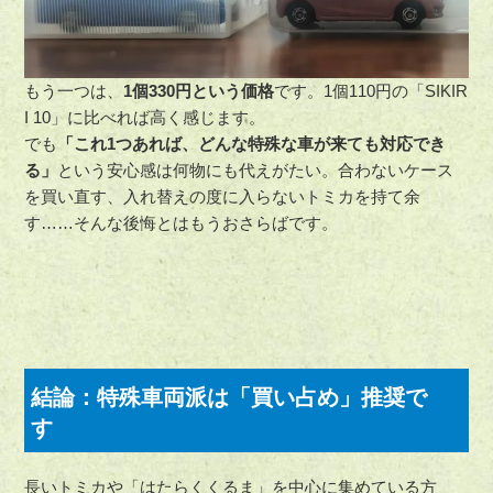
もう一つは、
1個330円という価格
です。1個110円の「SIKIR
I 10」に比べれば高く感じます。
でも
「これ1つあれば、どんな特殊な車が来ても対応でき
る」
という安心感は何物にも代えがたい。合わないケース
を買い直す、入れ替えの度に入らないトミカを持て余
す……そんな後悔とはもうおさらばです。
結論：特殊車両派は「買い占め」推奨で
す
長いトミカや「はたらくくるま」を中心に集めている方