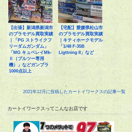
【出張】新潟県新潟市
【宅配】愛媛県松山市
のプラモデル買取実績
のプラモデル買取実績
｜「PG ストライクフ
｜キティホークモデル
リーダムガンダム」
「1/48 F-35B
「MG キュベレイMk-
Ligttning II」など
Ⅱ（プルツー専用
機）」などガンプラ
1000点以上
2021年12月に投稿したカートイワークスの記事一覧
カートイワークスってこんなお店です