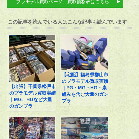
プラモデル買取ページ、買取価格表はこちら
この記事を読んでいる人はこんな記事も読んでいます
【宅配】福島県郡山市
のプラモデル買取実績
【出張】千葉県松戸市
｜PG・MG・HG・素
のプラモデル買取実績
組みを含む大量のガン
｜MG、HGなど大量
プラ
のガンプラ