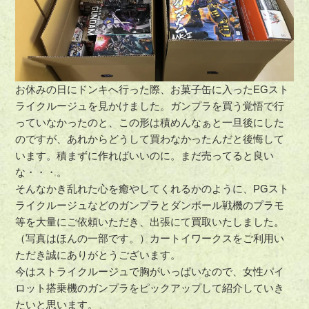
お休みの日にドンキへ行った際、お菓子缶に入ったEGスト
ライクルージュを見かけました。ガンプラを買う覚悟で行
っていなかったのと、この形は積めんなぁと一旦後にした
のですが、あれからどうして買わなかったんだと後悔して
います。積まずに作ればいいのに。まだ売ってると良い
な・・・。
そんなかき乱れた心を癒やしてくれるかのように、PGスト
ライクルージュなどのガンプラとダンボール戦機のプラモ
等を大量にご依頼いただき、出張にて買取いたしました。
（写真はほんの一部です。）カートイワークスをご利用い
ただき誠にありがとうございます。
今はストライクルージュで胸がいっぱいなので、女性パイ
ロット搭乗機のガンプラをピックアップして紹介していき
たいと思います。