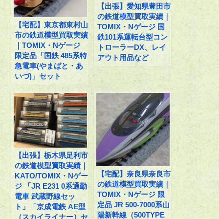
【出張】愛知県豊田市
の鉄道模型買取実績｜
【宅配】東京都東村山
TOMIX・Nゲージ 国
市の鉄道模型買取実績
鉄101系運転台型コン
｜TOMIX・Nゲージ
トローラーDX、レイ
限定品「国鉄 485系特
アウト用品など
急電車(やまばと・あ
いづ)」セット
【出張】栃木県足利市
の鉄道模型買取実績｜
【宅配】奈良県奈良市
KATO/TOMIX・Nゲー
の鉄道模型買取実績｜
ジ 「JR E231 0系通勤
TOMIX・Nゲージ 限
電車 武蔵野線セッ
定品 JR 500-7000系山
ト」「京成電鉄 AE型
陽新幹線（500TYPE
（スカイライナー）セ