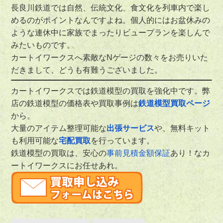
長良川鉄道では自然、伝統文化、食文化を列車内で楽し
めるのがポイントなんですよね。個人的にはお盆休みの
ような連休中に家族でまったりビュープランを楽しんで
みたいものです。
カートイワークスへ素敵なNゲージの数々をお売りいた
だきまして、どうも有難うございました。
カートイワークスでは鉄道模型の買取を強化中です。弊
店の鉄道模型の価格表や買取事例は
鉄道模型買取ページ
から。
大量のアイテム整理可能な
出張サービス
や、無料キット
も利用可能な
宅配買取
を行っています。
鉄道模型の買取は、安心の
事前見積金額保証
あり！なカ
ートイワークスにお任せあれ。