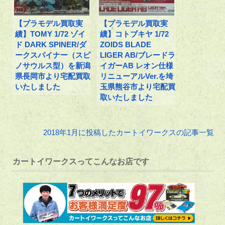
【プラモデル買取実
【プラモデル買取実
績】TOMY 1/72 ゾイ
績】コトブキヤ 1/72
ド DARK SPINER/ダ
ZOIDS BLADE
ークスパイナー（スピ
LIGER AB/ブレードラ
ノサウルス型）を新潟
イガーAB レオン仕様
県長岡市より宅配買取
リニューアルVer.を埼
いたしました
玉県熊谷市より宅配買
取いたしました
2018年1月に投稿したカートイワークスの記事一覧
カートイワークスってこんなお店です