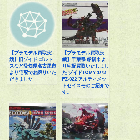
【プラモデル買取実
【プラモデル買取実
績】旧ゾイド ゴルド
績】千葉県 船橋市よ
スなど愛知県名古屋市
り宅配買取いたしまし
より宅配でお譲りいた
た ゾイドTOMY 1/72
だきました
FZ-022 アルティメッ
トセイスモのご紹介で
す。