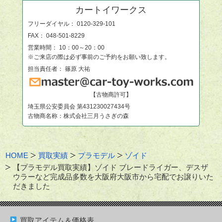
カートイワークス
フリーダイヤル：
0120-329-101
FAX： 048-501-8229
営業時間： 10：00～20：00
※ご来店の際は必ず事前のご予約をお願い致します。
担当責任者： 篠原 大祐
【古物商許可】
埼玉県公安委員会 第431230027434号
古物商名称：株式会社三月うさぎの森
HOME
買取実績
プラモデル
ゾイド
【プラモデル買取実績】ゾイド ブレードライガー、デスザ
ウラーなど完成品多数を大阪府大阪市から宅配でお譲りいた
だきました
買取アイテム＆価格表