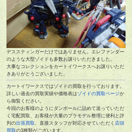
デススティンガーだけではありません。エレファンダー
のような大型ゾイドも多数お譲りいただきました。
大事なコレクションをカートイワークスへお譲りいただ
きありがとうございました。
カートイワークスではゾイドの買取を行っております。
詳しい過去の買取実績や価格表は
ゾイドの買取ページ
か
ら御覧ください。
今回のお客様のようにダンボールに詰めて送っていただ
く宅配買取、お客様が大量のプラモデル整理に便利と評
判の
出張買取
、直接スタッフが対応させていただく
店頭
買取
の3種類がございます。