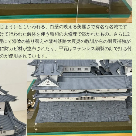
じょう）ともいわれる、白壁の映える美麗さで有名な名城です
けて行われた解体を伴う昭和の大修理で築かれたもの。さらに2
の修理にて漆喰の塗り替えや阪神淡路大震災の教訓からの耐震補強が
に防カビ材が塗布されたり、平瓦はステンレス鋼製の釘で打ち付
のが使用されています。