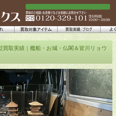
型買取実績｜艦船・お城・仏閣＆皆川リョウ