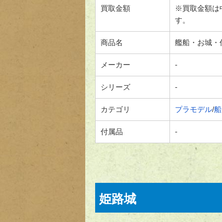
買取金額
※買取金額は
す。
商品名
艦船・お城・
メーカー
-
シリーズ
-
カテゴリ
プラモデル
/
船
付属品
-
姫路城