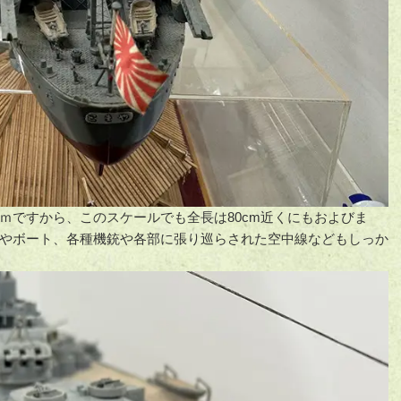
63ｍですから、このスケールでも全長は80cm近くにもおよびま
やボート、各種機銃や各部に張り巡らされた空中線などもしっか