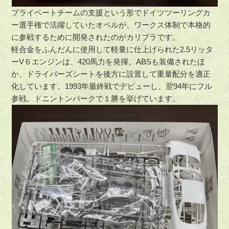
プライベートチームの支援という形でドイツツーリングカ
ー選手権で活躍していたオペルが、ワークス体制で本格的
に参戦するために開発されたのがカリブラです。
軽合金をふんだんに使用して軽量に仕上げられた2.5リッタ
ーV６エンジンは、420馬力を発揮。ABSも装備されたほ
か、ドライバーズシートを後方に設置して重量配分を適正
化しています。1993年最終戦でデビューし、翌94年にフル
参戦。ドニントンパークで１勝を挙げています。