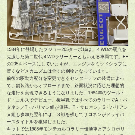
1984年に登場したプジョー205ターボ16は、４WDの弱点を
克服した第二世代４WDラリーカーともいえる車両です。FF
の205をベースにしていますが、エンジンをミッドシップに
置くなどメカニズムは全くの別物となっています。
前後の駆動力配分を変更できるセンターデフの装備によっ
て、舗装路からオフロードまで、路面状況に応じた理想的
な走行を実現できるようになりました。1984年のツール・
ド・コルスでデビュー。後半戦ではすべてのラリーでA・バ
タネン／T・ハリマン組が優勝。T・サロネン／S・ハリアン
ヌ組も参加た翌年には、３戦を残してサロネンがドライバ
ーズタイトルを獲得しました。
キットでは1985年モンテカルロラリー優勝車とアクロポリ