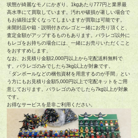
状態が綺麗なモノにかぎり、1kgあたり777円と業界最
高水準にて買取しています。汚れや破損が著しい場合で
もお値段は安くなってしまいますが買取は可能です。
未開封品や箱・説明付きのレゴと一緒にお売り頂くと、
査定金額がアップ
するものもあります。バラレゴ以外に
もレゴをお持ちの場合には、一緒にお売りいただくこと
をおすすめします。
なお、
お見積り金額2,000円以上から宅配送料無料で
す。
バラレゴのみでしたら
3kg以上が対象
です。
「ダンボールなどの梱包資材を用意するのが手間」とい
う方にも
お見積り金額5,000円以上で宅配キットをご用
意
しております。バラレゴのみでしたら
7kg以上が対象
です
。
お得なサービスを是非ご利用ください。