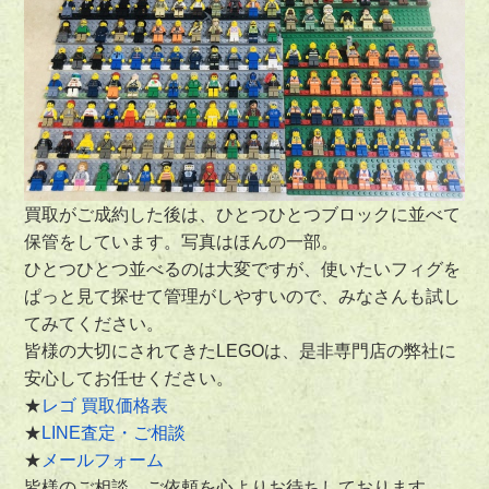
買取がご成約した後は、ひとつひとつブロックに並べて
保管をしています。写真はほんの一部。
ひとつひとつ並べるのは大変ですが、使いたいフィグを
ぱっと見て探せて管理がしやすいので、みなさんも試し
てみてください。
皆様の大切にされてきたLEGOは、是非専門店の弊社に
安心してお任せください。
★
レゴ 買取価格表
★
LINE査定・ご相談
★
メールフォーム
皆様のご相談、ご依頼を心よりお待ちしております。