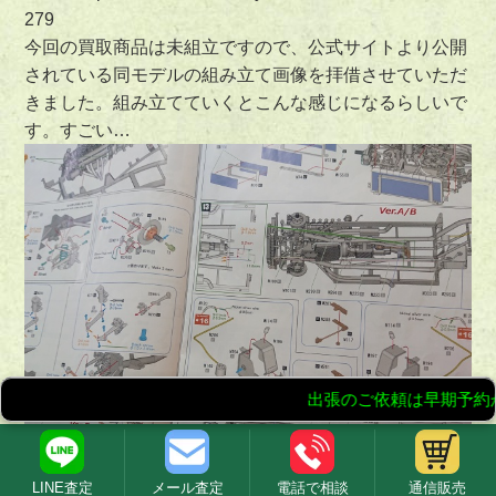
279
今回の買取商品は未組立ですので、公式サイトより公開
されている同モデルの組み立て画像を拝借させていただ
きました。組み立てていくとこんな感じになるらしいで
す。すごい…
LINE査定
メール査定
電話で相談
通信販売
組み立て方はこんな感じです。控えめに言って、玄人向