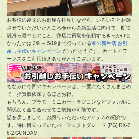
お客様の趣味のお部屋を拝見しながら、いろいろとお話
させていただいたところ春からの新生活に向けて、断捨
離真っ最中とのこと。弊店に買取を依頼するきっかけと
なったのは
3/9 ～ 5/19
まで行っている
春の新生活 お引
越し手伝いキャンペーン
だったそうです。カートイワ
ークスをご利用頂きありがとうございます。
ちなみに今回のキャンペーンは、一度にたくさんまとめ
て一括買取依頼するほどお得。
もちろん、プラモ・ミニカー・ラジコンなどジャンルに
関係なく全て合わせてご依頼が可能です。
話を戻しまして、お譲りいただいたアイテムの紹介で
す。特に目立っていたパーフェクトグレード (PG) RX-7
8-2 GUNDAM。