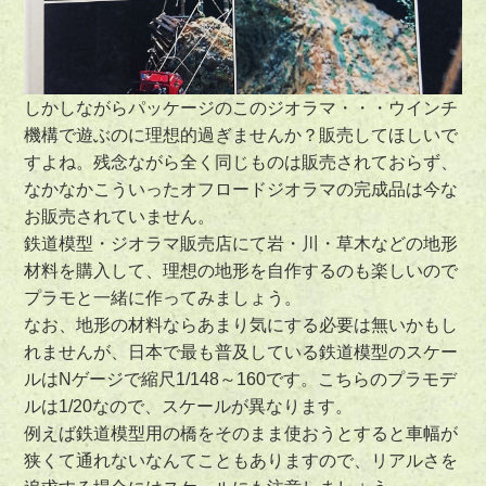
しかしながらパッケージのこのジオラマ・・・
ウインチ
機構で遊ぶのに理想的過ぎませんか？
販売してほしいで
すよね。残念ながら全く同じものは販売されておらず、
なかなかこういったオフロードジオラマの完成品は今な
お販売されていません。
鉄道模型・ジオラマ販売店にて岩・川・草木などの地形
材料を購入して、理想の地形を自作するのも楽しいので
プラモと一緒に作ってみましょう。
なお、地形の材料ならあまり気にする必要は無いかもし
れませんが、
日本で最も普及している鉄道模型のスケー
ルはNゲージで縮尺1/148～160です。
こちらのプラモデ
ルは1/20なので、スケールが異なります。
例えば鉄道模型用の橋をそのまま使おうとすると車幅が
狭くて通れないなんてこともありますので、リアルさを