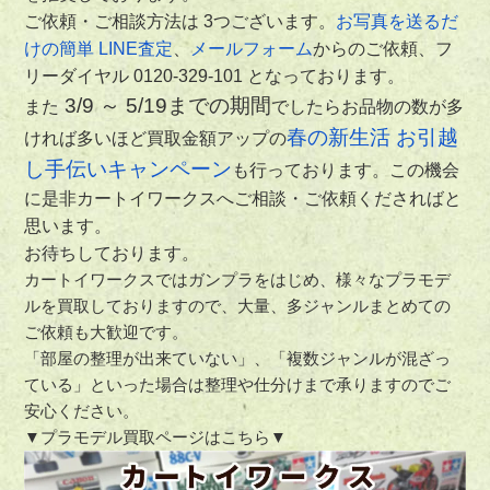
ご依頼・ご相談方法は 3つございます。
お写真を送るだ
けの簡単 LINE査定
、
メールフォーム
からのご依頼、フ
リーダイヤル 0120-329-101 となっております。
3/9 ～ 5/19までの期間
また
でしたらお品物の数が多
春の新生活 お引越
ければ多いほど買取金額アップの
し手伝いキャンペーン
も行っております。この機会
に是非カートイワークスへご相談・ご依頼くださればと
思います。
お待ちしております。
カートイワークスではガンプラをはじめ、様々なプラモデ
ルを買取しておりますので、大量、多ジャンルまとめての
ご依頼も大歓迎です。
「部屋の整理が出来ていない」、「複数ジャンルが混ざっ
ている」といった場合は整理や仕分けまで承りますのでご
安心ください。
▼プラモデル買取ページはこちら▼