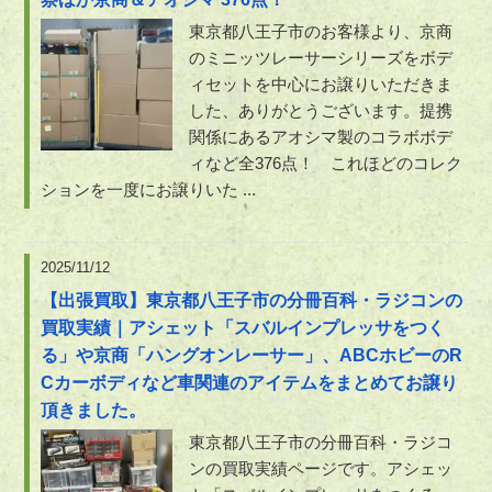
東京都八王子市のお客様より、京商
のミニッツレーサーシリーズをボデ
ィセットを中心にお譲りいただきま
した、ありがとうございます。提携
関係にあるアオシマ製のコラボボデ
ィなど全376点！ これほどのコレク
ションを一度にお譲りいた ...
2025/11/12
【出張買取】東京都八王子市の分冊百科・ラジコンの
買取実績｜アシェット「スバルインプレッサをつく
る」や京商「ハングオンレーサー」、ABCホビーのR
Cカーボディなど車関連のアイテムをまとめてお譲り
頂きました。
東京都八王子市の分冊百科・ラジコ
ンの買取実績ページです。アシェッ