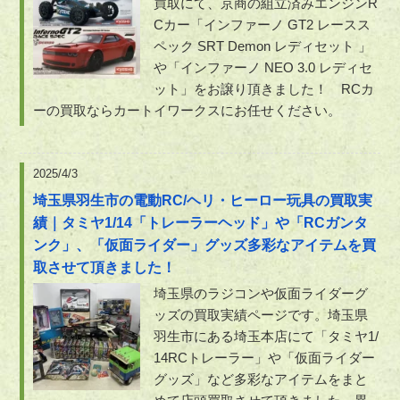
買取にて、京商の組立済みエンジンR
Cカー「インファーノ GT2 レースス
ペック SRT Demon レディセット 」
や「インファーノ NEO 3.0 レディセ
ット」をお譲り頂きました！ RCカ
ーの買取ならカートイワークスにお任せください。
2025/4/3
埼玉県羽生市の電動RC/ヘリ・ヒーロー玩具の買取実
績｜タミヤ1/14「トレーラーヘッド」や「RCガンタ
ンク」、「仮面ライダー」グッズ多彩なアイテムを買
取させて頂きました！
埼玉県のラジコンや仮面ライダーグ
ッズの買取実績ページです。埼玉県
羽生市にある埼玉本店にて「タミヤ1/
14RCトレーラー」や「仮面ライダー
グッズ」など多彩なアイテムをまと