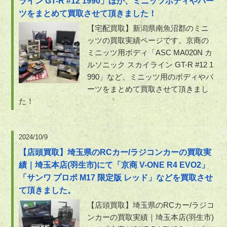
ライン GT-R #12 1990」ほか、ミニッツボディやパー
ツをまとめて買取させて頂きました！
【宅配買取】新潟県南魚沼郡のミニ
ッツの買取実績ページです。京商の
ミニッツ用ボディ「ASC MA020N カ
ルソニック スカイライン GT-R #12 1
990」など、ミニッツ用のボディやパ
ーツをまとめて買取させて頂きまし
た！
2024/10/9
【店頭買取】埼玉県のRCカー/ラジコンカーの買取実
績｜埼玉本店(羽生市)にて「京商 V-ONE R4 EVO2」
「サンワ プロポ M17 限定版 レッド」などを買取させ
て頂きました。
【店頭買取】埼玉県のRCカー/ラジコ
ンカーの買取実績｜埼玉本店(羽生市)