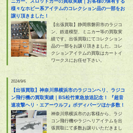
ニカー、スロットカーの買取実績｜お客様の保有する
様々なホビー系アイテムのコレクション品の一部をお
譲り頂きました！
【出張買取】静岡県磐田市のラジコ
ン、鉄道模型、ミニカー等の買取実
績です。出張買取にてコレクション
品の一部をお譲り頂きました。コレ
クションアイテムの買取はカートイ
ワークスにお任せ下さい。
2024/9/6
【出張買取】神奈川県横浜市のラジコンヘリ、ラジコ
ン飛行機の買取実績｜BS松竹東急放送記念！ 『超音
速攻撃ヘリ・エアーウルフ』ボディパーツほか多数！
神奈川県横浜市のお客様から、ラジ
コン飛行機やラジヘリアイテムを出
張買取にて多数お譲りいただきまし