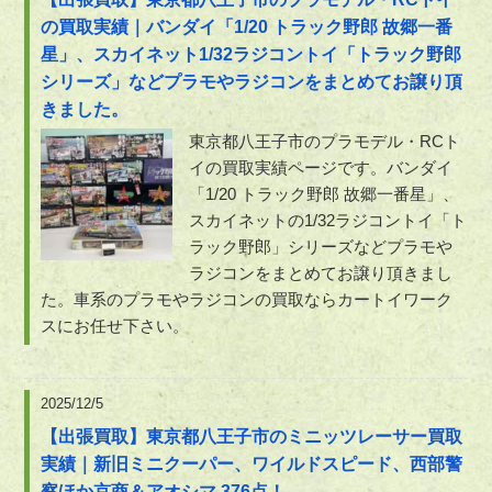
の買取実績｜バンダイ「1/20 トラック野郎 故郷一番
星」、スカイネット1/32ラジコントイ「トラック野郎
シリーズ」などプラモやラジコンをまとめてお譲り頂
きました。
東京都八王子市のプラモデル・RCト
イの買取実績ページです。バンダイ
「1/20 トラック野郎 故郷一番星」、
スカイネットの1/32ラジコントイ「ト
ラック野郎」シリーズなどプラモや
ラジコンをまとめてお譲り頂きまし
た。車系のプラモやラジコンの買取ならカートイワーク
スにお任せ下さい。
2025/12/5
【出張買取】東京都八王子市のミニッツレーサー買取
実績｜新旧ミニクーパー、ワイルドスピード、西部警
察ほか京商＆アオシマ 376点！