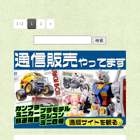
1 / 2
1
2
»