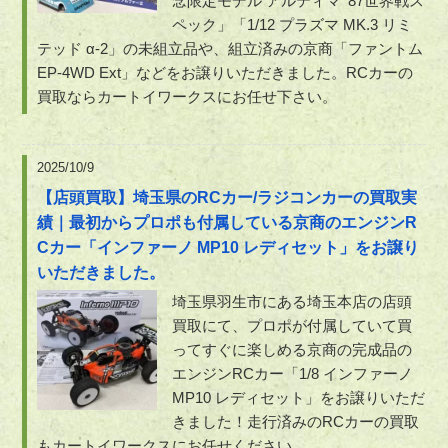
念限定モデル アルティマ '87世界戦ス
ペック」「1/12 プラズマ MK.3 リミ
テッド α-2」の未組立品や、組立済みの京商「ファントム
EP-4WD Ext」などをお譲りいただきました。RCカーの
買取ならカートイワークスにお任せ下さい。
2025/10/9
【店頭買取】埼玉県のRCカー/ラジコンカーの買取実
績｜最初からプロポも付属している京商のエンジンR
Cカー「インファーノ MP10 レディセット」をお譲り
いただきました。
埼玉県羽生市にある埼玉本店の店頭
買取にて、プロポが付属していて買
ってすぐに楽しめる京商の完成品の
エンジンRCカー「1/8 インファーノ
MP10 レディセット」をお譲りいただ
きました！走行済みのRCカーの買取
もカートイワークスにお任せください。