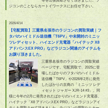
等を出張買取させて頂きました。ラ
ジコンのことならカートイワークスにお任せ下さい。
2026/4/14
【宅配買取】三重県名張市のラジコンの買取実績｜フ
タバのハイミドル送信機「T6PV」や未開封のミニッ
ツレディセット、ハイエンド充電器「ハイテック X8
アドバンスEX PRO」などラジコン関連のアイテムを
お譲り頂きました。
三重県名張市のラジコンの買取実績
ページです。宅配買取で、2025に登
場したばかりのフタバのハイミドル
送信機「T6PV」や2026年2月に発売
したばかりの京商の「ミニッツ レデ
ィセット ジャガー XJR-14 #3」。同
様に今年の2月に発売されたばかりのハイエンド充電器、
ハイテック「X8 アドバンスEX PRO」などラジコンアイ
テムを買取させて頂きました。ラジコンの買取ならカー