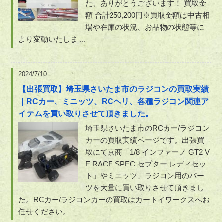
た、ありがとうございます！ 買取金
額 合計250,200円※買取金額は中古相
場や在庫の状況、お品物の状態等に
より変動いたしま ...
2024/7/10
【出張買取】埼玉県さいたま市のラジコンの買取実績
｜RCカー、ミニッツ、RCヘリ、各種ラジコン関連ア
イテムを買い取りさせて頂きました。
埼玉県さいたま市のRCカー/ラジコン
カーの買取実績ページです。出張買
取にて京商「1/8 インファーノ GT2 V
E RACE SPEC セプター レディセッ
ト」やミニッツ、ラジコン用のパー
ツを大量に買い取りさせて頂きまし
た。RCカー/ラジコンカーの買取はカートイワークスへお
任せください。