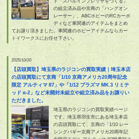
ト「スバルインプレッサをつくる」
の組立済み品や京商の「ハングオン
レーサー」、ABCホビーのRCカーボ
ディなど車関連のアイテムをまとめ
てお譲り頂きました。車関連のホビーアイテムならカー
トイワークスにお任せ下さい。
2025/10/20
【店頭買取】埼玉県のラジコンの買取実績｜埼玉本店
の店頭買取にて京商「1/10 京商アメリカ20周年記念
限定 アルティマ 87」や「1/12 プラズマ MK.3 リミテ
ッド α-2」など未開封未組立や組立済み品をお譲りい
ただきました。
埼玉県のラジコンの買取実績ページ
です。埼玉県羽生市にある埼玉本店
の店頭買取にて、京商の「1/10 レー
シングバギー京商アメリカ20周年記