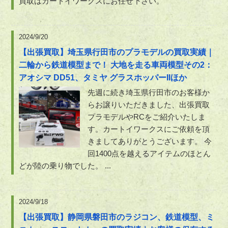
買取はカートイワークスにお任せ下さい。
2024/9/20
【出張買取】埼玉県行田市のプラモデルの買取実績｜
二輪から鉄道模型まで！ 大地を走る車両模型その2：
アオシマ DD51、タミヤ グラスホッパーIIほか
先週に続き埼玉県行田市のお客様か
らお譲りいただきました、出張買取
プラモデルやRCをご紹介いたしま
す。カートイワークスにご依頼を頂
きましてありがとうございます。 今
回1400点を越えるアイテムのほとん
どが陸の乗り物でした。 ...
2024/9/18
【出張買取】静岡県磐田市のラジコン、鉄道模型、ミ