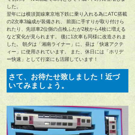
した。
翌年には横須賀線東京地下鉄に乗り入れる為にATC搭載
の2次車3編成が装備され、 前面に手すりが取り付けら
れたり、先頭車2位側の点検ふたが2枚から4枚に増える
など変化が見られます。 後に1次車も同様に改造されま
した。 朝夕は「湘南ライナー」に、昼は「快速アクテ
ィー」に使用されています。 また、休日には「ホリデ
ー快速」として行楽にも活躍しています！
さて、お待たせ致しました！近づ
いてみましょう。