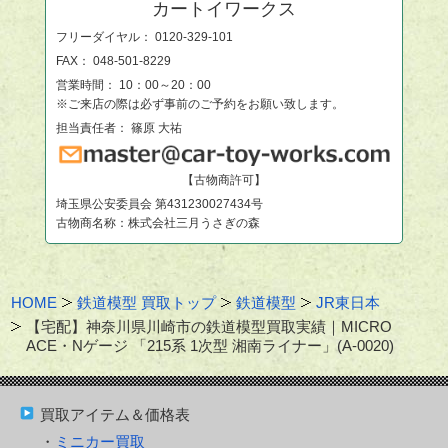
カートイワークス
フリーダイヤル：
0120-329-101
FAX： 048-501-8229
営業時間： 10：00～20：00
※ご来店の際は必ず事前のご予約をお願い致します。
担当責任者： 篠原 大祐
【古物商許可】
埼玉県公安委員会 第431230027434号
古物商名称：株式会社三月うさぎの森
HOME
鉄道模型 買取トップ
鉄道模型
JR東日本
【宅配】神奈川県川崎市の鉄道模型買取実績｜MICRO
ACE・Nゲージ 「215系 1次型 湘南ライナー」(A-0020)
買取アイテム＆価格表
ミニカー買取