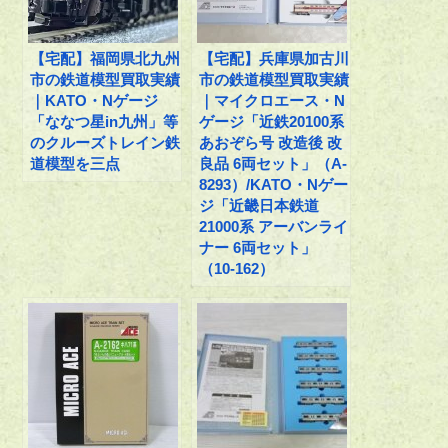
【宅配】福岡県北九州
【宅配】兵庫県加古川
市の鉄道模型買取実績
市の鉄道模型買取実績
｜KATO・Nゲージ
｜マイクロエース・N
「ななつ星in九州」等
ゲージ「近鉄20100系
のクルーズトレイン鉄
あおぞら号 改造後 改
道模型を三点
良品 6両セット」（A-
8293）/KATO・Nゲー
ジ「近畿日本鉄道
21000系 アーバンライ
ナー 6両セット」
（10-162）