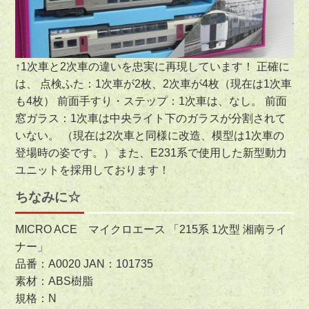
↑1次車と2次車の違いを忠実に再現しています！ 正確に
は、 点検ふた：1次車が2枚、2次車が4枚（現在は1次車
も4枚） 前面手すり・ステップ：1次車は、なし。 前面
窓ガラス：1次車は中央ライト下のガラスが分割されて
いない。 （現在は2次車と同様に改造、模型は1次車の
登場時の姿です。） また、E231系で使用した新型動力
ユニットを採用しております！
ちなみに☆
MICRO ACE マイクロエース 「215系 1次型 湘南ライ
ナー」
品番：A0020 JAN：101735
素材：ABS樹脂
規格：N