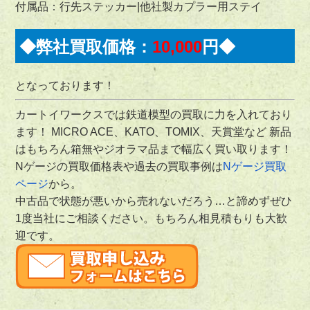
付属品：行先ステッカー|他社製カプラー用ステイ
◆弊社買取価格：
10,000
円◆
となっております！
カートイワークスでは鉄道模型の買取に力を入れており
ます！ MICRO ACE、KATO、TOMIX、天賞堂など 新品
はもちろん箱無やジオラマ品まで幅広く買い取ります！
Nゲージの買取価格表や過去の買取事例は
Nゲージ買取
ページ
から。
中古品で状態が悪いから売れないだろう…と諦めずぜひ
1度当社にご相談ください。もちろん相見積もりも大歓
迎です。