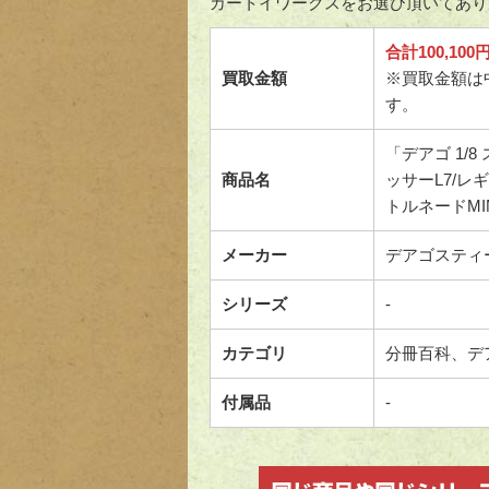
カートイワークスをお選び頂いてあり
合計100,100
買取金額
※買取金額は
す。
「デアゴ 1/8
商品名
ッサーL7/
トルネードMIN
メーカー
デアゴスティ
シリーズ
-
カテゴリ
分冊百科、デ
付属品
-