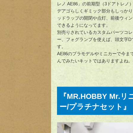
レノ AE86」の前期型（3ドアトレ
デアゴらしくギミック部分もしっかり
ッドラップの開閉や点灯、前後ウィン
できるようになってます。
別売りされているカスタムパーツコレ
ー、フォグランプを使えば、頭文字D
す。
AE86のプラモデルやミニカーで今ま
んでみたいキットではありますよね。
『MR.HOBBY Mr
ー/プラチナセット』