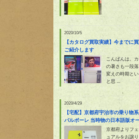
2020/10/5
【カタログ買取実績】今までに買
ご紹介します
こんばんは。カ
の暑さも一段落
変えの時期とい
と思 ...
2020/4/29
【宅配】京都府宇治市の乗り物系資
バルボーレ 当時物の日本語版オ
京都府よりフェ
ュアルをお譲り