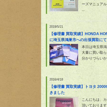
ーズマニュアル
...
2019/5/21
【修理書 買取実績】HONDA HO
に埼玉県鴻巣市への出張買取にて
本日は埼玉県鴻
大量に買い取ら
分かりづらいか
2016/4/18
【修理書 買取実績】トヨタ 200
きました
こんにちは、カ
頂いております