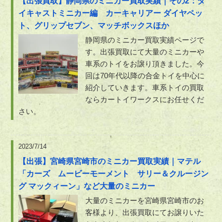
【出張買取】静岡県のミニカー買取実績｜その2：ダ
イキャストミニカー編 カーキャリアー ダイヤペッ
ト、グリップセブン、マッチボックスほか
静岡県のミニカー買取実績ページで
す。出張買取にて大量のミニカーや
車系のトイをお譲り頂きました。今
回は70年代以降の合金トイを中心に
紹介していきます。車系トイの買取
ならカートイワークスにお任せくだ
さい。
2023/7/14
【出張】宮崎県宮崎市のミニカー買取実績｜マテル
「カーズ ムービーモーメント サリー＆クルージン
グ マックィーン」など大量のミニカー
大量のミニカーを宮崎県宮崎市のお
客様より、出張買取にてお譲りいた