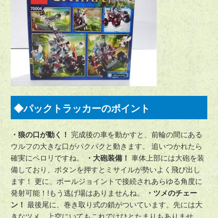
◆パックトラッカーのポイント
・狼の口が動く！
完成後の車を動かすと、前輪の間にある
ウルフの大きな口がパクパクと動きます。 追いつかれたら
確実にペロリですね。
・大砲装備！
車体上部には大砲を装
備しており、ボタンを押すとミサイルが勢いよく飛び出し
ます！ 更に、ボールジョイントで接続されあらゆる角度に
発射可能！!もう逃げ場はありませんね。
・ツメのチェー
ン！
最後尾に、巻き取り式の鎖がついています。先には大
きなツメ。上空にいてもこれではひとたまりもありませ