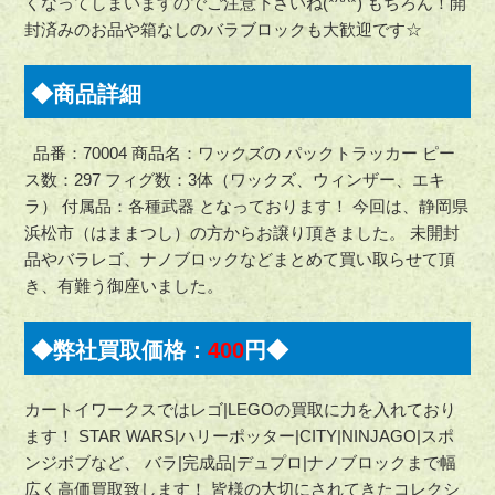
くなってしまいますのでご注意下さいね(*^^*) もちろん！開
封済みのお品や箱なしのバラブロックも大歓迎です☆
◆商品詳細
品番：70004 商品名：ワックズの パックトラッカー ピー
ス数：297 フィグ数：3体（ワックズ、ウィンザー、エキ
ラ） 付属品：各種武器 となっております！ 今回は、静岡県
浜松市（はままつし）の方からお譲り頂きました。 未開封
品やバラレゴ、ナノブロックなどまとめて買い取らせて頂
き、有難う御座いました。
◆弊社買取価格：
400
円◆
カートイワークスではレゴ|LEGOの買取に力を入れており
ます！ STAR WARS|ハリーポッター|CITY|NINJAGO|スポ
ンジボブなど、 バラ|完成品|デュプロ|ナノブロックまで幅
広く高価買取致します！ 皆様の大切にされてきたコレクシ