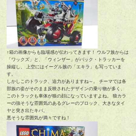
↑箱の画像からも臨場感が伝わってきます！ ウルフ族からは
「ワックズ」と、「ウィンザー」がパック・トラッカーを
操縦し、 上空にはイーグル族の「エキラ」も写っていま
す。
しかしこのトラック、迫力がありますね～。 チーマでは各
部族の姿がそのまま反映されたデザインの乗り物が多く、
このトラックも車体が狼の顔になっていますよね。 狼カラ
ーの強そうな雰囲気のあるグレーのブロック、大きなタイ
ヤと突き出たキバ。
悪そうな雰囲気が満々ですね！