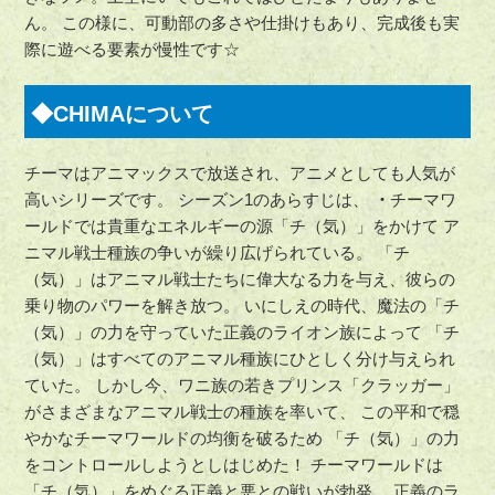
ん。 この様に、可動部の多さや仕掛けもあり、完成後も実
際に遊べる要素が慢性です☆
◆CHIMAについて
チーマはアニマックスで放送され、アニメとしても人気が
高いシリーズです。 シーズン1のあらすじは、
・
チーマワ
ールドでは貴重なエネルギーの源「チ（気）」をかけて ア
ニマル戦士種族の争いが繰り広げられている。 「チ
（気）」はアニマル戦士たちに偉大なる力を与え、彼らの
乗り物のパワーを解き放つ。 いにしえの時代、魔法の「チ
（気）」の力を守っていた正義のライオン族によって 「チ
（気）」はすべてのアニマル種族にひとしく分け与えられ
ていた。 しかし今、ワニ族の若きプリンス「クラッガー」
がさまざまなアニマル戦士の種族を率いて、 この平和で穏
やかなチーマワールドの均衡を破るため 「チ（気）」の力
をコントロールしようとしはじめた！ チーマワールドは
「チ（気）」をめぐる正義と悪との戦いが勃発。 正義のラ